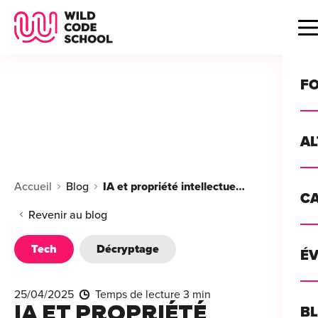
Wild Code School Header Logo
B
F
A
For
Accueil
Blog
IA et propriété intellectuelle : entre innovation et zone grise juridique
C
GU
For
Revenir au blog
?
For
Tech
Décryptage
Déc
É
For
vou
CA
de 
25/04/2025
Temps de lecture 3 min
Étu
Alt
IA ET PROPRIÉTÉ
B
T
con