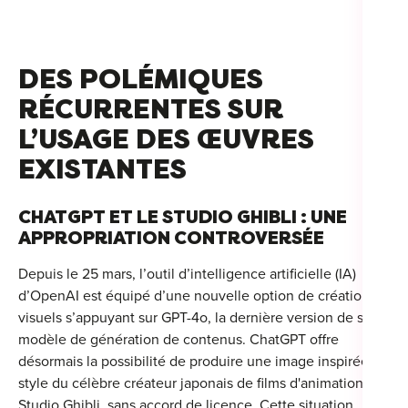
For
For
DES POLÉMIQUES
For
RÉCURRENTES SUR
L’USAGE DES ŒUVRES
For
EXISTANTES
Alt
Eco
CHATGPT ET LE STUDIO GHIBLI : UNE
APPROPRIATION CONTROVERSÉE
Alt
Depuis le 25 mars, l’outil d’intelligence artificielle (IA)
Cou
d’OpenAI est équipé d’une nouvelle option de création de
visuels s’appuyant sur GPT-4o, la dernière version de son
Ini
modèle de génération de contenus. ChatGPT offre
désormais la possibilité de produire une image inspirée du
Cat
style du célèbre créateur japonais de films d'animation
Déc
Studio Ghibli, sans accord de licence.
Cette situation