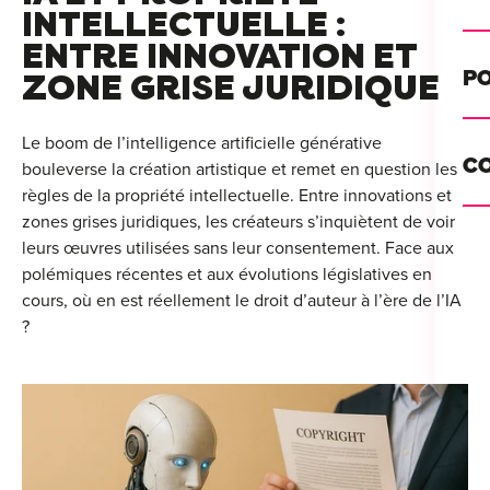
Alt
INTELLECTUELLE :
ENTRE INNOVATION ET
Cou
PO
ZONE GRISE JURIDIQUE
Ini
Se 
Le boom de l’intelligence artificielle générative
Init
C
bouleverse la création artistique et remet en question les
Rec
règles de la propriété intellectuelle. Entre innovations et
Cat
zones grises juridiques, les créateurs s’inquiètent de voir
Bo
leurs œuvres utilisées sans leur consentement. Face aux
Déc
Lyo
polémiques récentes et aux évolutions législatives en
cours, où en est réellement le droit d’auteur à l’ère de l’IA
Ren
Nan
?
Ate
Lill
For
AT
Par
For
Tou
For