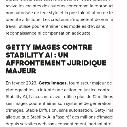
ravive les craintes des auteurs concernant la reproduction
non autorisée de leur style et la possible dilution de leur
identité artistique.
Les créateurs s'inquiètent de voir leur
travail utilisé pour entraîner des modèles d'IA sans
Cou
reconnaissance ni compensation adéquate.
Sum
GETTY IMAGES CONTRE
STABILITY AI : UN
AFFRONTEMENT JURIDIQUE
MAJEUR
En février 2023,
Getty Images
, fournisseur majeur de
photographies, a intenté une action en justice contre
Stability AI, l'accusant d'avoir utilisé plus de 12 millions de
ses images pour entraîner son système de génération
d'images, Stable Diffusion, sans autorisation.
Getty Images
allègue que Stability AI a "aspiré" des millions d'images
depuis ses sites web sans consentement, portant atteinte