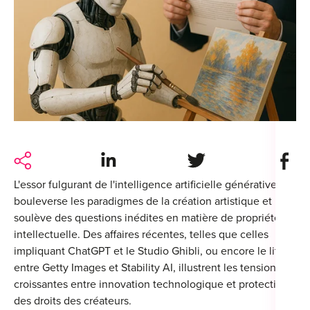
For
For
Alt
Alt
Alt
Séc
Share on LinkedIn
Share on Twitter
Share 
Alt
L'essor fulgurant de l'intelligence artificielle générative
Cat
bouleverse les paradigmes de la création artistique et
soulève des questions inédites en matière de propriété
Déc
intellectuelle.
Des affaires récentes, telles que celles
impliquant ChatGPT et le Studio Ghibli, ou encore le litige
entre Getty Images et Stability AI, illustrent les tensions
croissantes entre innovation technologique et protection
des droits des créateurs.
For