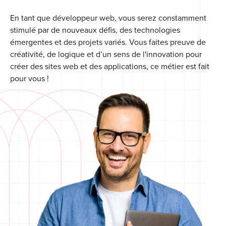
For
En tant que développeur web, vous serez constamment
stimulé par de nouveaux défis, des technologies
For
émergentes et des projets variés. Vous faites preuve de
créativité, de logique et d’un sens de l'innovation pour
For
créer des sites web et des applications, ce métier est fait
pour vous !
For
Alt
Eco
Alt
Cou
Ini
Cat
Déc