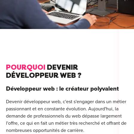
For
For
Alt
Alt
Alt
Séc
POURQUOI
DEVENIR
Alt
DÉVELOPPEUR WEB ?
Cat
Développeur web : le créateur polyvalent
Déc
Devenir développeur web, c'est s'engager dans un métier
passionnant et en constante évolution. Aujourd'hui, la
demande de professionnels du web dépasse largement
l'offre, ce qui en fait un métier très recherché et offrant de
nombreuses opportunités de carrière.
For