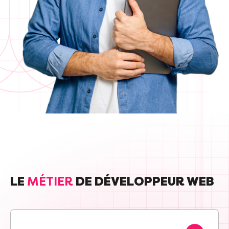
Cou
Sum
LE
MÉTIER
DE DÉVELOPPEUR WEB