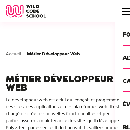
Wild Code School Header Logo
B
F
Accueil
Métier Développeur Web
A
For
MÉTIER DÉVELOPPEUR
C
GU
WEB
For
?
For
Le développeur web est celui qui conçoit et programme
Déc
É
des sites, des applications et des plateformes web. Il est
For
vou
CA
chargé de créer de nouvelles fonctionnalités et peut
de 
parfois assurer la maintenance des sites qu’il développe.
Étu
Alt
B
Polyvalent par essence, il doit pouvoir travailler sur une
T
con