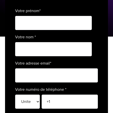
For
Votre prénom
*
For
Alt
Alt
Votre nom
*
Alt
Séc
Alt
Votre adresse email
*
Cat
Déc
Votre numéro de téléphone
*
For