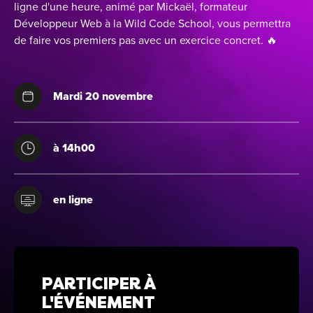
ligne d'une heure, animé par Mickaël, formateur
Alt
Développeur Web à la Wild Code School, vous permettra
de faire vos premiers pas avec un exercice concret. 🔥
Cou
PO
Ini
Se 
Mardi 20 novembre
Init
C
Rec
Cat
Bo
à 14h00
Déc
Lyo
en ligne
Ren
Nan
Ate
Lill
For
AT
Par
For
PARTICIPER À
Tou
For
L'ÉVÉNEMENT