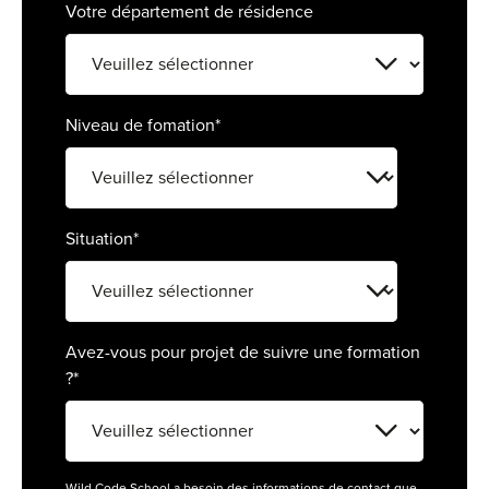
Votre département de résidence
For
For
For
Niveau de fomation
*
For
Alt
Situation
*
Eco
Alt
Cou
Avez-vous pour projet de suivre une formation
?
*
Ini
Cat
Déc
Wild Code School a besoin des informations de contact que