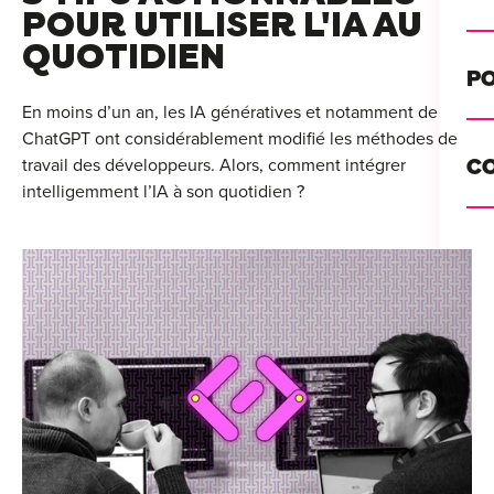
Alt
POUR UTILISER L'IA AU
QUOTIDIEN
Cou
PO
Ini
En moins d’un an, les IA génératives et notamment de
ChatGPT ont considérablement modifié les méthodes de
Se 
Init
travail des développeurs. Alors, comment intégrer
C
Rec
intelligemment l’IA à son quotidien ?
Cat
Bo
Déc
Lyo
Ren
Nan
Ate
Lill
For
AT
Par
For
Tou
For