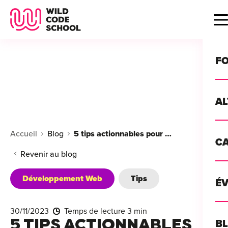
Wild Code School Header Logo
B
F
A
For
Accueil
Blog
5 tips actionnables pour utiliser l'IA au quotidien
C
GU
For
Revenir au blog
?
For
Développement Web
Tips
Déc
É
For
vou
CA
de 
30/11/2023
Temps de lecture 3 min
Étu
Alt
5 TIPS ACTIONNABLES
B
T
con