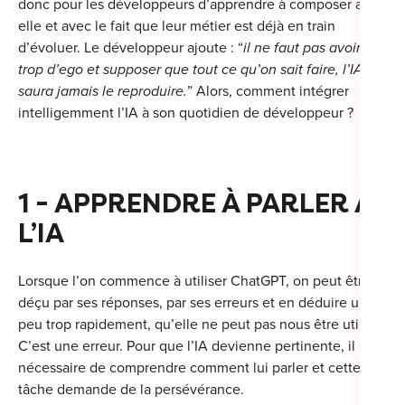
donc pour les développeurs d’apprendre à composer avec
For
elle et avec le fait que leur métier est déjà en train
d’évoluer. Le développeur ajoute : “
il ne faut pas avoir
For
trop d’ego et supposer que tout ce qu’on sait faire, l’IA ne
saura jamais le reproduire.
” Alors, comment intégrer
For
intelligemment l’IA à son quotidien de développeur ?
For
Alt
1 - APPRENDRE À PARLER À
Eco
L’IA
Alt
Cou
Lorsque l’on commence à utiliser ChatGPT, on peut être
déçu par ses réponses, par ses erreurs et en déduire un
Ini
peu trop rapidement, qu’elle ne peut pas nous être utile.
C’est une erreur. Pour que l’IA devienne pertinente, il est
Cat
nécessaire de comprendre comment lui parler et cette
tâche demande de la persévérance.
Déc