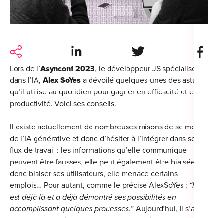
For
For
Alt
Share on LinkedIn
Share on Twitter
Share 
Alt
Lors de l’
Asynconf 2023
, le développeur JS spécialisé
dans l’IA,
Alex SoYes
a dévoilé quelques-unes des astuces
Alt
qu’il utilise au quotidien pour gagner en efficacité et en
Séc
productivité. Voici ses conseils.
Alt
Il existe actuellement de nombreuses raisons de se méfier
de l’IA générative et donc d’hésiter à l’intégrer dans son
Cat
flux de travail : les informations qu’elle communique
Déc
peuvent être fausses, elle peut également être biaisées et
donc biaiser ses utilisateurs, elle menace certains
emplois… Pour autant, comme le précise AlexSoYes :
“l’IA
est déjà là et a déjà démontré ses possibilités en
accomplissant quelques prouesses.
” Aujourd’hui, il s’agit
For