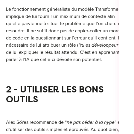
Le fonctionnement généraliste du modèle Transformer
implique de lui fournir un maximum de contexte afin
qu’elle parvienne à situer le problème que l’on cherche à
Cou
résoudre. Il ne suffit donc pas de copier-coller un morceau
de code en la questionnant sur l’erreur qu’il contient. Il est
Sum
nécessaire de lui attribuer un rôle (
“tu es développeur”
) et
de lui expliquer le résultat attendu. C’est en apprenant à
parler à l’IA que celle-ci dévoile son potentiel.
2 - UTILISER LES BONS
OUTILS
Alex SoYes recommande de “
ne pas céder à la hype
” et
d’utiliser des outils simples et éprouvés. Au quotidien, il