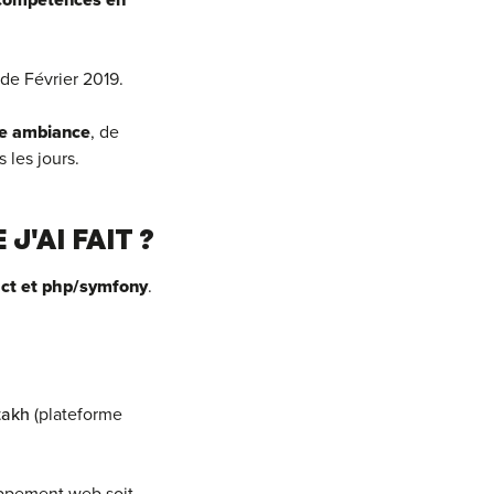
s compétences en
 de Février 2019.
e ambiance
, de
 les jours.
J'AI FAIT ?
act et php/symfony
.
takh
(plateforme