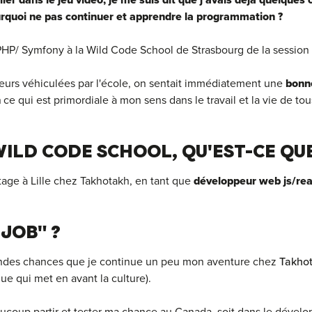
ller dans le jeu vidéo, je me suis dit que j'avais déjà quelque
rquoi ne pas continuer et apprendre la programmation ?
n PHP/ Symfony à la Wild Code School de Strasbourg de la session
eurs véhiculées par l'école, on sentait immédiatement une
bonn
n
ce qui est primordiale à mon sens dans le travail et la vie de tous
WILD CODE SCHOOL, QU'EST-CE QUE 
tage à Lille chez Takhotakh, en tant que
développeur web js/re
JOB" ?
grandes chances que je continue un peu mon aventure chez
Takho
ue qui met en avant la culture).