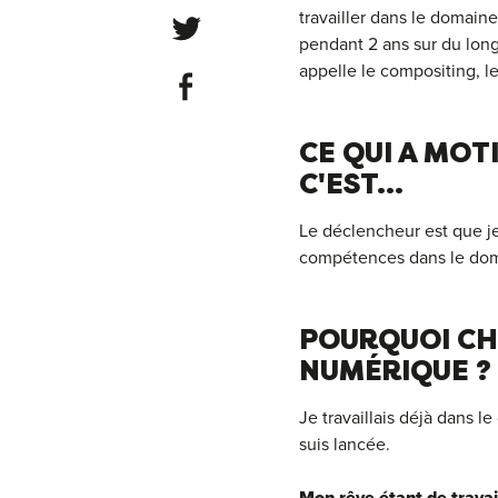
travailler dans le domaine
Share on Twitter
pendant 2 ans sur du long 
appelle le compositing, le
Share on Facebook
CE QUI A MO
C'EST...
Le déclencheur est que j
compétences dans le do
POURQUOI CH
NUMÉRIQUE ?
Je travaillais déjà dans l
suis lancée.