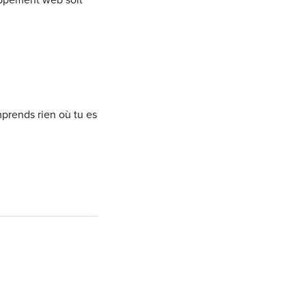
loppement web soit
mprends rien où tu es