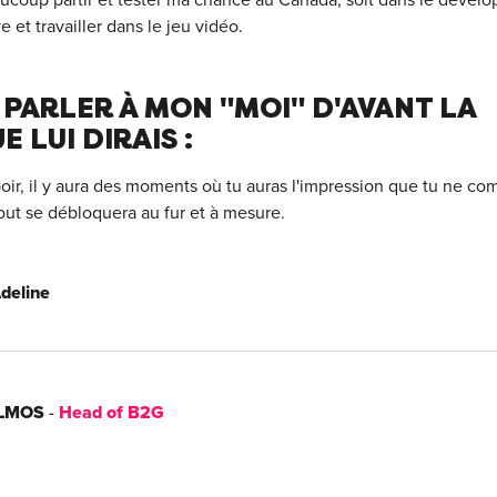
beaucoup partir et tester ma chance au Canada, soit dans le déve
 et travailler dans le jeu vidéo.
S PARLER À MON "MOI" D'AVANT LA
 LUI DIRAIS :
oir, il y aura des moments où tu auras l'impression que tu ne co
ut se débloquera au fur et à mesure.
Adeline
OLMOS
-
Head of B2G