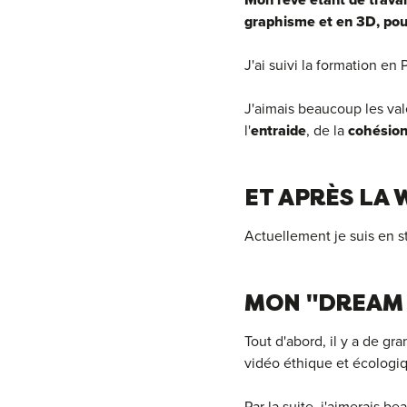
Mon rêve étant de travai
graphisme et en 3D, pou
J'ai suivi la formation e
J'aimais beaucoup les val
l'
entraide
, de la
cohésio
ET APRÈS LA 
Actuellement je suis en s
MON "DREAM 
Tout d'abord, il y a de 
vidéo éthique et écologiq