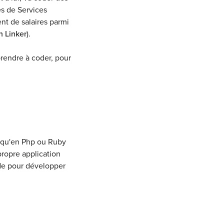
es de Services
nt de salaires parmi
n Linker
).
prendre à coder, pour
t qu'en Php ou Ruby
ropre application
ode pour développer