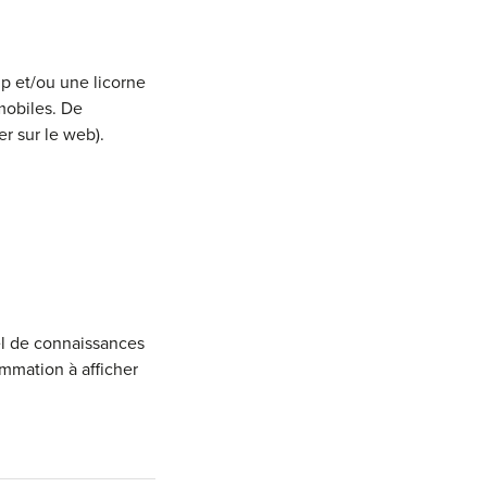
up et/ou une licorne
mobiles. De
r sur le web).
el de connaissances
mmation à afficher