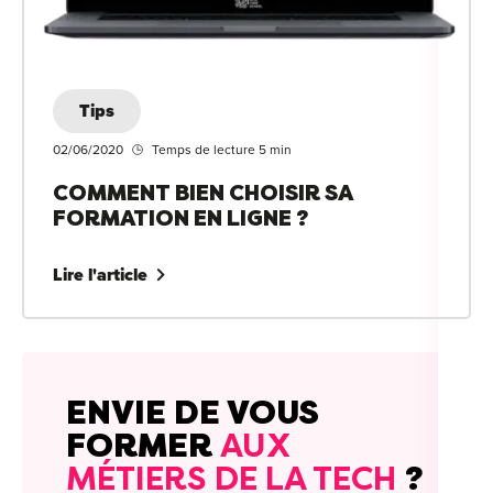
For
For
Tips
For
02/06/2020
Temps de lecture 5 min
For
COMMENT BIEN CHOISIR SA
FORMATION EN LIGNE ?
Alt
Eco
Lire l'article
Alt
Cou
Ini
ENVIE DE VOUS
FORMER
AUX
Cat
MÉTIERS DE LA TECH
?
Déc