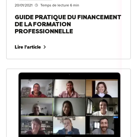
For
20/01/2021
Temps de lecture 6 min
GUIDE PRATIQUE DU FINANCEMENT
For
DE LA FORMATION
Alt
PROFESSIONNELLE
Alt
Lire l'article
Alt
Séc
Alt
Cat
Déc
For