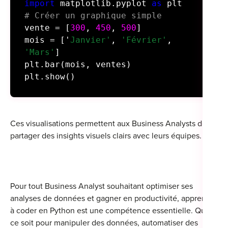
import
matplotlib.pyplot
as
plt
# Créer un graphique simple
vente = [
300
,
450
,
500
]
mois =
['
Janvier'
,
'Février'
,
'Mars'
]
plt.bar(mois, ventes)
plt.show()
Ces visualisations permettent aux Business Analysts de
partager des insights visuels clairs avec leurs équipes.
Pour tout Business Analyst souhaitant optimiser ses
analyses de données et gagner en productivité,
apprendre
à coder en Python
est une compétence essentielle. Que
ce soit pour manipuler des données, automatiser des