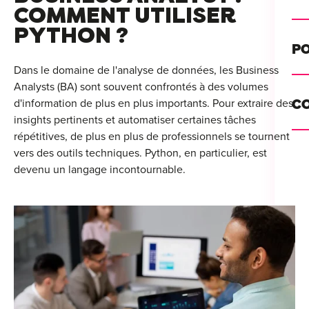
Alt
COMMENT UTILISER
PYTHON ?
Cou
PO
Ini
Dans le domaine de l'analyse de données, les Business
Analysts (BA) sont souvent confrontés à des volumes
Se 
Init
d'information de plus en plus importants. Pour extraire des
C
Rec
insights pertinents et automatiser certaines tâches
Cat
répétitives, de plus en plus de professionnels se tournent
Bo
vers des outils techniques. Python, en particulier, est
Déc
devenu un langage incontournable.
Lyo
Ren
Nan
Ate
Lill
For
AT
Par
For
Tou
For