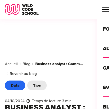
Wild Code School Header Logo
B
F
A
For
Accueil
Blog
Business analyst : Comment utiliser Python ?
C
GU
For
Revenir au blog
?
For
Data
Tips
Déc
É
For
vou
CA
de 
04/10/2024
Temps de lecture 3 min
Étu
Alt
BUSINESS ANALYST :
B
T
con