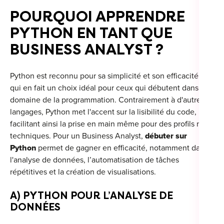
POURQUOI APPRENDRE
For
PYTHON EN TANT QUE
For
BUSINESS ANALYST ?
For
Python est reconnu pour sa simplicité et son efficacité, ce
For
qui en fait un choix idéal pour ceux qui débutent dans le
Alt
domaine de la programmation. Contrairement à d'autres
Eco
langages, Python met l'accent sur la lisibilité du code,
facilitant ainsi la prise en main même pour des profils non
Alt
techniques. Pour un Business Analyst,
débuter sur
Python
permet de gagner en efficacité, notamment dans
Cou
l'analyse de données, l’automatisation de tâches
répétitives et la création de visualisations.
Ini
A) PYTHON POUR L’ANALYSE DE
Cat
DONNÉES
Déc