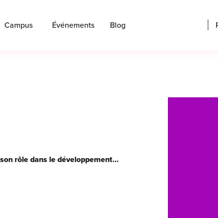
Campus
Événements
Blog
Chef de projet technique : quel est son rôle dans le développement d'un produit digital ?