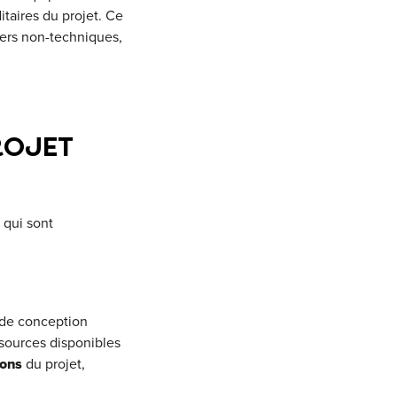
taires du projet. Ce
tiers non-techniques,
ROJET
 qui sont
 de conception
essources disponibles
lons
du projet,