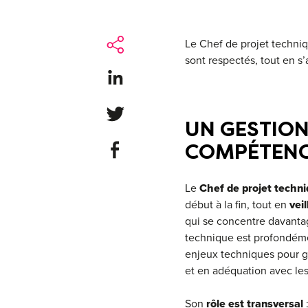
Le Chef de projet techniqu
sont respectés, tout en s’
Share on LinkedIn
Share on Twitter
UN GESTIO
Share on Facebook
COMPÉTEN
Le
Chef de projet techn
début à la fin, tout en
vei
qui se concentre davantag
technique est profondém
enjeux techniques pour gui
et en adéquation avec les
Son
rôle est transversal
: