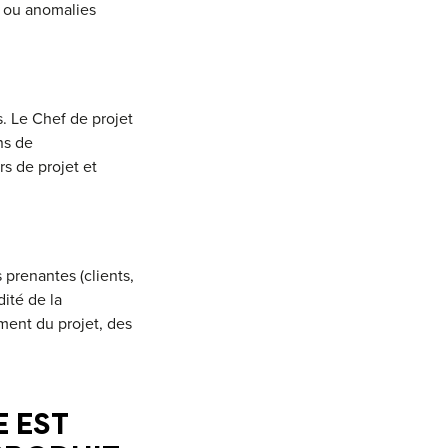
s ou anomalies
s. Le Chef de projet
ns de
s de projet et
 prenantes (clients,
dité de la
ment du projet, des
 EST