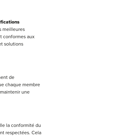
fications
s meilleures
ont conformes aux
et solutions
ment de
r que chaque membre
 maintenir une
eille la conformité du
ont respectées. Cela