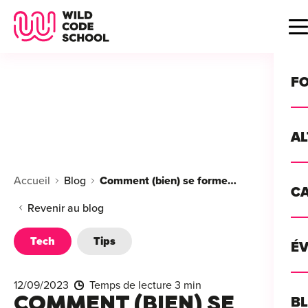
Wild Code School Header Logo
B
F
A
For
Accueil
Blog
Comment (bien) se former en remote ?
C
GU
For
Revenir au blog
?
For
Tech
Tips
Déc
É
For
vou
CA
de 
12/09/2023
Temps de lecture 3 min
Étu
Alt
COMMENT (BIEN) SE
B
T
con