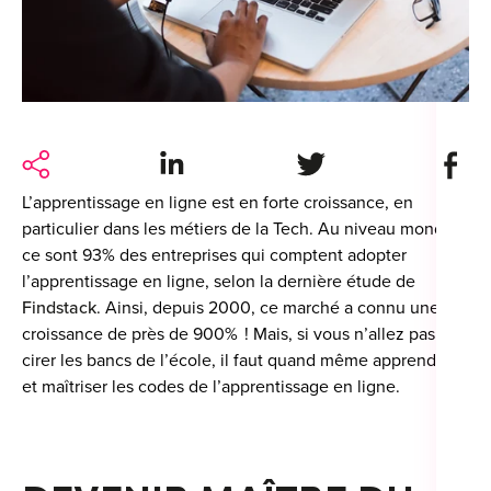
For
For
Alt
Alt
Share on LinkedIn
Share on Twitter
Share 
Alt
L’apprentissage en ligne est en forte croissance, en
Séc
particulier dans les métiers de la Tech. Au niveau mondial,
ce sont 93% des entreprises qui comptent adopter
Alt
l’apprentissage en ligne, selon la dernière étude de
Findstack
. Ainsi, depuis 2000, ce marché a connu une
Cat
croissance de près de 900% ! Mais, si vous n’allez pas
cirer les bancs de l’école, il faut quand même apprendre
Déc
et maîtriser les codes de l’apprentissage en ligne.
For