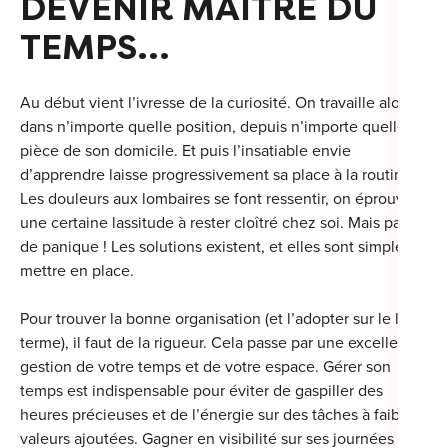
DEVENIR MAÎTRE DU
For
TEMPS…
For
Au début vient l’ivresse de la curiosité. On travaille alors
For
dans n’importe quelle position, depuis n’importe quelle
pièce de son domicile. Et puis l’insatiable envie
For
d’apprendre laisse progressivement sa place à la routine.
Alt
Les douleurs aux lombaires se font ressentir, on éprouve
Eco
une certaine lassitude à rester cloîtré chez soi. Mais pas
de panique ! Les solutions existent, et elles sont simples à
Alt
mettre en place.
Cou
Pour trouver la bonne organisation (et l’adopter sur le long
terme), il faut de la rigueur. Cela passe par une excellente
Ini
gestion de votre temps et de votre espace. Gérer son
temps est indispensable pour éviter de gaspiller des
Cat
heures précieuses et de l’énergie sur des tâches à faibles
Déc
valeurs ajoutées. Gagner en visibilité sur ses journées se