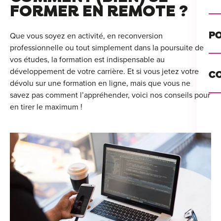
Alt
FORMER EN REMOTE ?
Cou
PO
Que vous soyez en activité, en reconversion
professionnelle ou tout simplement dans la poursuite de
Ini
vos études, la formation est indispensable au
Se 
Init
développement de votre carrière. Et si vous jetez votre
C
Rec
dévolu sur une formation en ligne, mais que vous ne
Cat
savez pas comment l’appréhender, voici nos conseils pour
Bo
en tirer le maximum !
Déc
Lyo
Ren
Nan
Ate
Lill
For
AT
Par
For
Tou
For