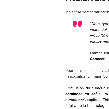
Malgré la démocratisation
“
Deux types
main, qui
précarité 
équipemen
Emmanuell
Connect
.
Pour sensibiliser les vic
l’association Emmaüs Con
L’exclusion du numériq
confiance en soi
se dév
numérique
”, explique Thi
à faire de la technologie