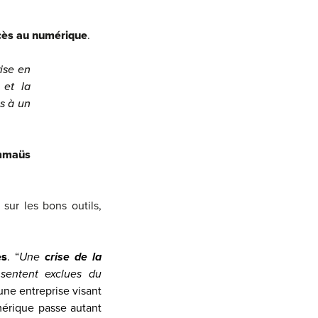
ccès au numérique
.
ise en
 et la
s à un
mmaüs
 sur les bons outils,
es
. “
Une
crise de la
sentent exclues du
u
ne entreprise visant
umérique passe autant