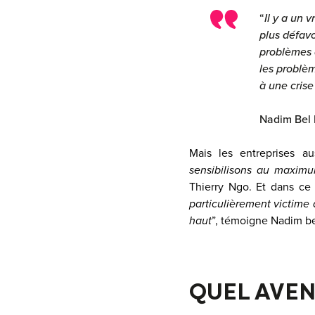
“
Il y a un 
plus défavo
problèmes d
les problèm
à une crise
Nadim Bel 
Mais les entreprises a
sensibilisons au maximum
Thierry Ngo. Et dans ce
particulièrement victime d
haut
”, témoigne Nadim bel
QUEL AVEN