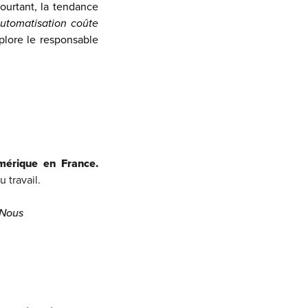
Pourtant, la tendance
automatisation coûte
éplore le responsable
mérique en France
.
 travail.
Nous