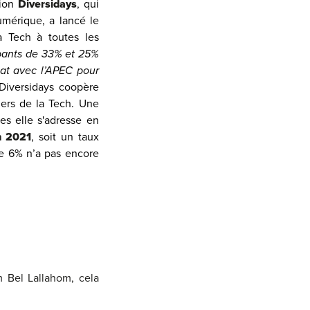
tion
Diversidays
, qui
umérique, a lancé le
la Tech à toutes les
ipants de 33% et 25%
iat avec l’APEC pour
 Diversidays coopère
iers de la Tech. Une
es elle s'adresse en
n 2021
, soit un taux
 de 6% n’a pas encore
 Bel Lallahom, cela