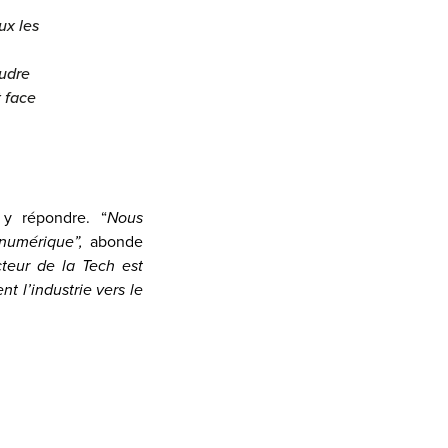
ux les
oudre
t face
 y répondre. “
Nous
 numérique”,
abonde
teur de la Tech est
t l’industrie vers le