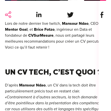
For
Share on LinkedIn
Share on Twitter
Share 
For
Lors de notre dernier live twitch,
Mansour Ndao
, CEO de
Alt
Mentor Goal
, et
Brice Fotzo
, ingénieur en Data et
Alt
fondateur de
CVSurMesure
, nous ont partagé leurs
meilleures recommandations pour créer un CV percutant.
Alt
Voici ce qu’il faut retenir !
Séc
Alt
UN CV TECH, C’EST QUOI ?
Cat
Déc
D’après
Mansour Ndao
, un CV dans la tech doit être
particulièrement précis tout en restant clair.
«Contrairement à d’autres secteurs, la tech demande
d’être pointilleux dans la présentation des compétences,
For
car nous utilisons des outils et langages très spécifiques.