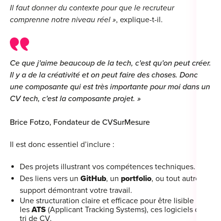
Il faut donner du contexte pour que le recruteur
For
comprenne notre niveau réel »
, explique-t-il.
For
For
Ce que j'aime beaucoup de la tech, c'est qu'on peut créer.
Il y a de la créativité et on peut faire des choses. Donc
For
une composante qui est très importante pour moi dans un
Alt
CV tech, c'est la composante projet. »
Eco
Brice Fotzo, Fondateur de CVSurMesure
Alt
Il est donc essentiel d’inclure :
Cou
Des projets illustrant vos compétences techniques.
Ini
Des liens vers un
GitHub
, un
portfolio
, ou tout autre
support démontrant votre travail.
Cat
Une structuration claire et efficace pour être lisible par
les
ATS
(Applicant Tracking Systems), ces logiciels de
Déc
tri de CV.