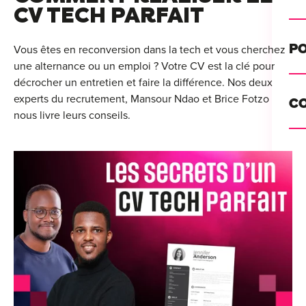
Alt
CV TECH PARFAIT
Cou
PO
Vous êtes en reconversion dans la tech et vous cherchez
une alternance ou un emploi ? Votre CV est la clé pour
Ini
décrocher un entretien et faire la différence. Nos deux
Se 
Init
experts du recrutement, Mansour Ndao et Brice Fotzo
C
Rec
nous livre leurs conseils.
Cat
Bo
Déc
Lyo
Ren
Nan
Ate
Lill
For
AT
Par
For
Tou
For