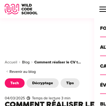
Wild Code School Header Logo
B
F
A
For
Accueil
Blog
Comment réaliser le CV tech parfait
C
GU
For
Revenir au blog
?
For
Tech
Décryptage
Tips
Déc
É
For
vou
CA
de 
04/03/2025
Temps de lecture 3 min
Étu
Alt
COMMENT RÉALISER LE
B
T
con