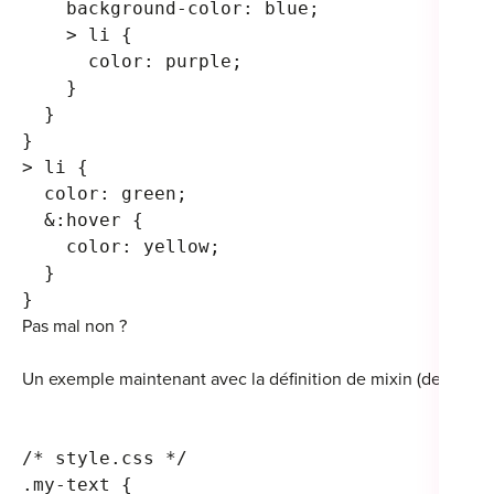
    background-color: blue;
    > li {
      color: purple;
    }
  }
}
> li {
  color: green;
  &:hover {
    color: yellow;
  }
}
Pas mal non ?
Un exemple maintenant avec la définition de mixin (des fonct
/* style.css */
.my-text {