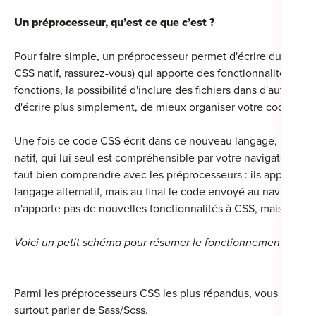
For
Un préprocesseur, qu’est ce que c’est ?
For
Pour faire simple, un préprocesseur permet d'écrire du CSS da
CSS natif, rassurez-vous) qui apporte des fonctionnalités pl
For
fonctions, la possibilité d'inclure des fichiers dans d'autres.
d'écrire plus simplement, de mieux organiser votre code, tou
For
Alt
Une fois ce code CSS écrit dans ce nouveau langage, il va êt
Eco
natif, qui lui seul est compréhensible par votre navigateur web
faut bien comprendre avec les préprocesseurs : ils apportent 
Alt
langage alternatif, mais au final le code envoyé au navigateur
n'apporte pas de nouvelles fonctionnalités à CSS, mais permet 
Cou
Voici un petit schéma pour résumer le fonctionnement de SC
Ini
Cat
Parmi les préprocesseurs CSS les plus répandus, vous trouver
Déc
surtout parler de Sass/Scss.