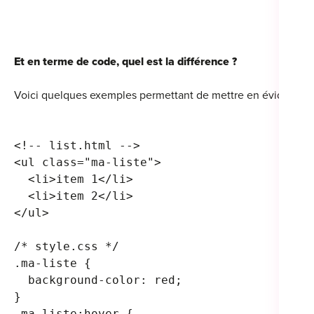
Et en terme de code, quel est la différence ?
Cou
Voici quelques exemples permettant de mettre en évidence l’i
Sum
<!-- list.html -->
<ul class="ma-liste">
  <li>item 1</li>
  <li>item 2</li>
</ul>
/* style.css */
.ma-liste {
  background-color: red;
}
.ma-liste:hover {