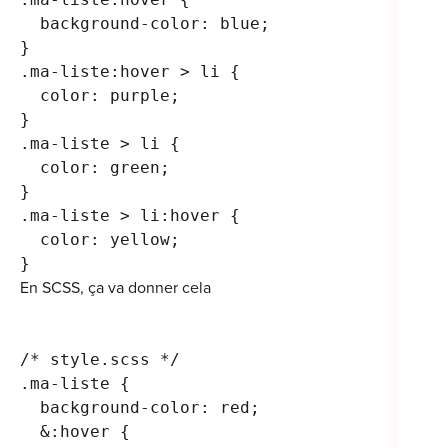
  background-color: blue;
}
.ma-liste:hover > li {
  color: purple;
}
.ma-liste > li {
  color: green;
}
.ma-liste > li:hover {
  color: yellow;
}
En SCSS, ça va donner cela
/* style.scss */
.ma-liste {
  background-color: red;
  &:hover {