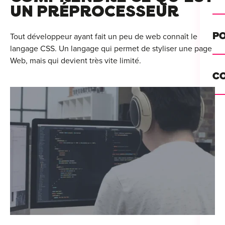
Alt
UN PRÉPROCESSEUR
Cou
PO
Tout développeur ayant fait un peu de web connaît le
langage CSS. Un langage qui permet de styliser une page
Ini
Web, mais qui devient très vite limité.
Se 
Init
C
Rec
Cat
Bo
Déc
Lyo
Ren
Nan
Ate
Lill
For
AT
Par
For
Tou
For