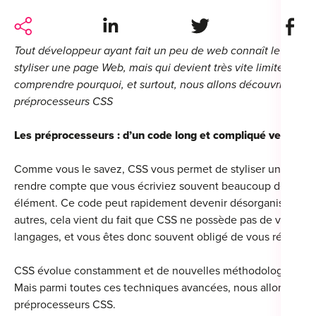
For
Share on LinkedIn
Share on Twitter
Share 
For
Tout développeur ayant fait un peu de web connaît le langa
styliser une page Web, mais qui devient très vite limité. À tra
Alt
comprendre pourquoi, et surtout, nous allons découvrir une al
Alt
préprocesseurs CSS
Alt
Les préprocesseurs : d’un code long et compliqué vers un 
Séc
Comme vous le savez, CSS vous permet de styliser une page
Alt
rendre compte que vous écriviez souvent beaucoup de code, p
élément. Ce code peut rapidement devenir désorganisé, diffici
Cat
autres, cela vient du fait que CSS ne possède pas de variabl
Déc
langages, et vous êtes donc souvent obligé de vous répéter. P
CSS évolue constamment et de nouvelles méthodologies émer
Mais parmi toutes ces techniques avancées, nous allons nous
préprocesseurs CSS.
For