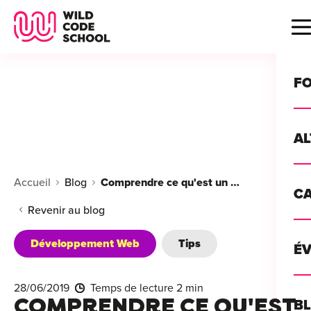
Wild Code School Header Logo
B
F
A
For
Accueil
Blog
Comprendre ce qu'est un préprocesseur
C
GU
For
Revenir au blog
?
For
Développement Web
Tips
Déc
É
For
vou
CA
de 
28/06/2019
Temps de lecture 2 min
Étu
Alt
COMPRENDRE CE QU'EST
B
T
con