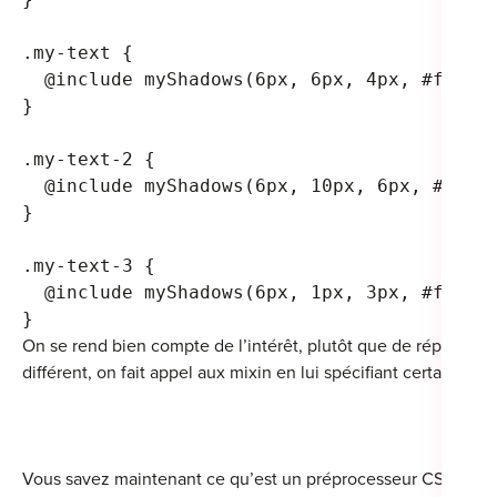
.my-text {
  @include myShadows(6px, 6px, 4px, #f0000
}
.my-text-2 {
  @include myShadows(6px, 10px, 6px, #f000
}
.my-text-3 {
  @include myShadows(6px, 1px, 3px, #f0000
}
On se rend bien compte de l’intérêt, plutôt que de répéter plu
différent, on fait appel aux mixin en lui spécifiant certains pa
Vous savez maintenant ce qu’est un préprocesseur CSS, et dan