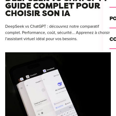
Alt
GUIDE COMPLET POUR
CHOISIR SON IA
Cou
PO
Ini
DeepSeek vs ChatGPT : découvrez notre comparatif
complet. Performance, coût, sécurité... Apprenez à choisir
Se 
Init
l'assistant virtuel idéal pour vos besoins.
C
Rec
Cat
Bo
Déc
Lyo
Ren
Nan
Ate
Lill
For
AT
Par
For
Tou
For