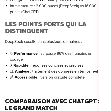
Énergie : 90% d'économie pour DeepSeek
Infrastructure : 2 000 puces (DeepSeek) vs 16 000
puces (ChatGPT)
LES POINTS FORTS QUI LA
Cou
DISTINGUENT
Sum
DeepSeek excelle dans plusieurs domaines :
✨
Performance
: surpasse 96% des humains en
codage
⚡
Rapidité
: réponses concises et précises
📊
Analyse
: traitement des données en temps réel
💰
Accessibilité
: version gratuite complète
COMPARAISON AVEC CHATGPT :
LE GRAND MATCH