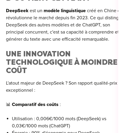
For
DeepSeek
est un
modèle linguistique
créé en Chine qui
révolutionne le marché depuis fin 2023.
Ce qui distingue
For
DeepSeek des autres modèles et de ChatGPT, son
principal concurrent, c'est sa capacité à comprendre et
For
générer du texte avec une efficacité remarquable.
For
UNE INNOVATION
Alt
TECHNOLOGIQUE À MOINDRE
Eco
COÛT
Alt
L'atout majeur de DeepSeek
? Son rapport qualité-prix
exceptionnel :
Cou
Ini
📊
Comparatif des coûts
:
Cat
Utilisation : 0,006€/1000 mots (DeepSeek) vs
0,03€/1000 mots (ChatGPT)
Déc