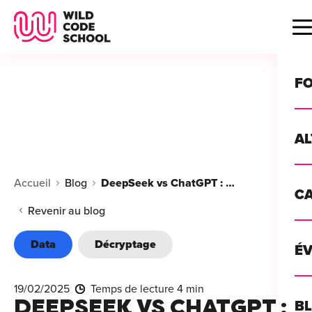
Wild Code School Header Logo
B
F
A
For
Accueil
Blog
DeepSeek vs ChatGPT : Guide Complet pour Choisir son IA
C
GU
For
Revenir au blog
?
For
Data
Décryptage
Déc
É
For
vou
CA
de 
19/02/2025
Temps de lecture 4 min
Étu
Alt
DEEPSEEK VS CHATGPT :
B
T
con