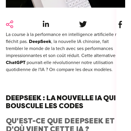
For
For
Share on LinkedIn
Share on Twitter
Share 
Alt
La course à la performance en intelligence artificielle ne
Alt
fléchit pas.
DeepSeek
, la nouvelle IA chinoise, fait
trembler le monde de la tech avec ses performances
Alt
impressionnantes et son coût réduit. Cette alternative à
Séc
ChatGPT
pourrait-elle révolutionner notre utilisation
quotidienne de l'IA ? On compare les deux modèles.
Alt
Cat
Déc
DEEPSEEK : LA NOUVELLE IA QUI
BOUSCULE LES CODES
QU'EST-CE QUE DEEPSEEK ET
D'OÙ VIENT CETTE IA ?
For