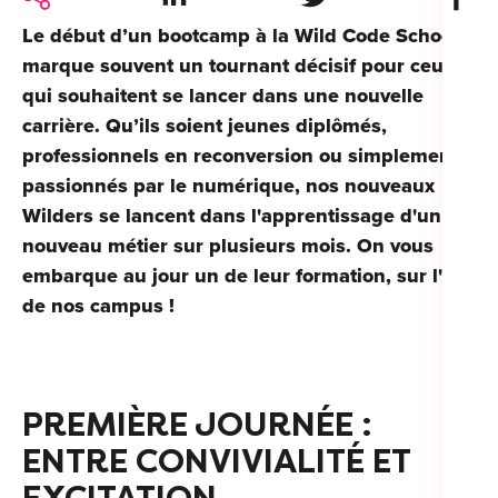
For
Le début d’un bootcamp à la Wild Code School
For
marque souvent un tournant décisif pour ceux
qui souhaitent se lancer dans une nouvelle
Alt
carrière. Qu’ils soient jeunes diplômés,
Alt
professionnels en reconversion ou simplement
passionnés par le numérique, nos nouveaux
Alt
Wilders se lancent dans l'apprentissage d'un
Séc
nouveau métier sur plusieurs mois. On vous
Alt
embarque au jour un de leur formation, sur l'un
de nos campus !
Cat
Déc
PREMIÈRE JOURNÉE :
ENTRE CONVIVIALITÉ ET
For