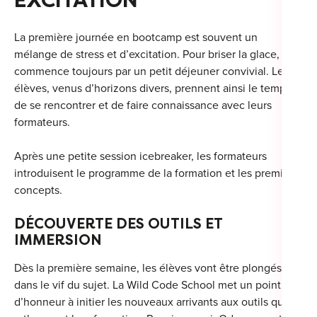
EXCITATION
For
La première journée en bootcamp est souvent un
For
mélange de stress et d’excitation. Pour briser la glace, la
commence toujours par un petit déjeuner convivial. Les
For
élèves, venus d’horizons divers, prennent ainsi le temps
de se rencontrer et de faire connaissance avec leurs
For
formateurs.
Alt
Après une petite session icebreaker, les formateurs
Eco
introduisent le programme de la formation et les premiers
Alt
concepts.
Cou
DÉCOUVERTE DES OUTILS ET
IMMERSION
Ini
Dès la première semaine, les élèves vont être plongés
Cat
dans le vif du sujet. La Wild Code School met un point
d’honneur à initier les nouveaux arrivants aux outils qui
Déc