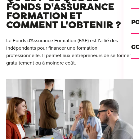
Alt
FONDS D'ASSURANCE
FORMATION ET
Cou
PO
COMMENT L'OBTENIR ?
Ini
Se 
Le Fonds d'Assurance Formation (FAF) est l'allié des
Init
C
indépendants pour financer une formation
Rec
professionnelle. Il permet aux entrepreneurs de se former
Cat
gratuitement ou à moindre coût.
Bo
Déc
Lyo
Ren
Nan
Ate
Lill
For
AT
Par
For
Tou
For