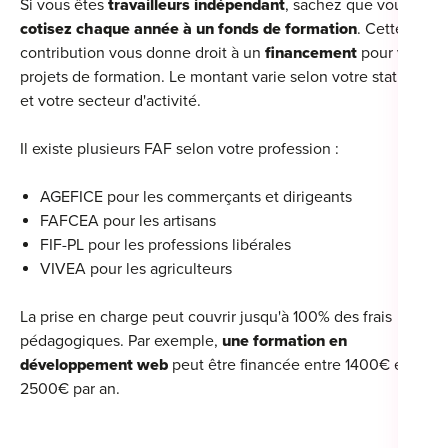
Si vous êtes
travailleurs
indépendant
, sachez que vous
cotisez chaque année à un fonds de formation
. Cette
For
contribution vous donne droit à un
financement
pour vos
For
projets de formation. Le montant varie selon votre statut
et votre secteur d'activité.
For
Il existe plusieurs FAF selon votre profession :
For
AGEFICE pour les commerçants et dirigeants
Alt
FAFCEA pour les artisans
Eco
FIF-PL pour les professions libérales
Alt
VIVEA pour les agriculteurs
Cou
La prise en charge peut couvrir jusqu'à 100% des frais
pédagogiques. Par exemple,
une formation en
Ini
développement web
peut être financée entre 1400€ et
2500€ par an.
Cat
Déc