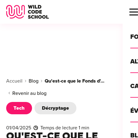
Wild Code School Header Logo
B
F
A
For
Accueil
Blog
Qu'est-ce que le Fonds d'Assurance Formation et comment l'obtenir ?
C
GU
For
Revenir au blog
?
For
Tech
Décryptage
Déc
É
For
vou
CA
de 
01/04/2025
Temps de lecture 1 min
Étu
Alt
QU'EST-CE QUE LE
B
T
con