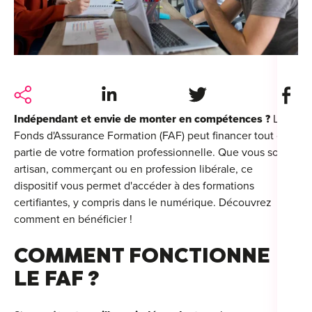
For
For
Alt
Share on LinkedIn
Share on Twitter
Share 
Alt
Indépendant et envie de monter en compétences ?
Le
Alt
Fonds d'Assurance Formation (FAF) peut financer tout ou
Séc
partie de votre formation professionnelle. Que vous soyez
Alt
artisan, commerçant ou en profession libérale, ce
dispositif vous permet d'accéder à des formations
Cat
certifiantes, y compris dans le numérique. Découvrez
comment en bénéficier !
Déc
COMMENT FONCTIONNE
LE FAF ?
For