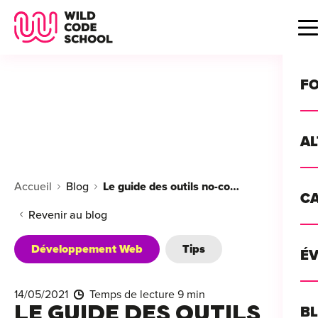
Wild Code School Header Logo
B
F
A
For
Accueil
Blog
Le guide des outils no-code : Comment développer une application sans coder ?
C
GU
For
Revenir au blog
?
For
Développement Web
Tips
Déc
É
For
vou
CA
de 
14/05/2021
Temps de lecture 9 min
Étu
Alt
LE GUIDE DES OUTILS
B
T
con