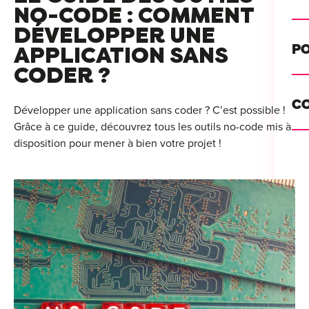
Alt
NO-CODE : COMMENT
DÉVELOPPER UNE
Cou
PO
APPLICATION SANS
CODER ?
Ini
Se 
Init
C
Développer une application sans coder ? C’est possible !
Rec
Grâce à ce guide, découvrez tous les outils no-code mis à
Cat
disposition pour mener à bien votre projet !
Bo
Déc
Lyo
Ren
Nan
Ate
Lill
For
AT
Par
For
Tou
For