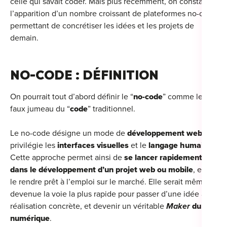
celle qui savait coder. Mais plus récemment, on constate
l’apparition d’un nombre croissant de plateformes no-code
For
permettant de concrétiser les idées et les projets de
For
demain.
For
NO-CODE : DÉFINITION
For
On pourrait tout d’abord définir le “
no-code
” comme le
Alt
faux jumeau du “
code
” traditionnel.
Eco
Alt
Le no-code désigne un mode de
développement web
qui
privilégie les
interfaces visuelles
et le
langage humain
.
Cou
Cette approche permet ainsi de
se lancer rapidement
dans le développement d’un projet web ou mobile
, et de
Ini
le rendre prêt à l’emploi sur le marché. Elle serait même
devenue la voie la plus rapide pour passer d’une idée à sa
Cat
réalisation concrète, et devenir un véritable
Maker
du
numérique
.
Déc