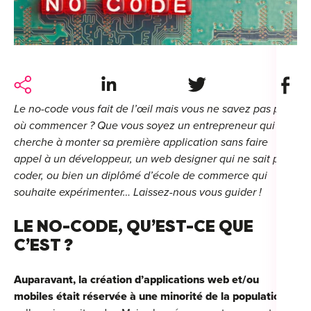
For
For
Alt
Share on LinkedIn
Share on Twitter
Share 
Alt
Le no-code vous fait de l’œil mais vous ne savez pas par
Alt
où commencer ? Que vous soyez un entrepreneur qui
Séc
cherche à monter sa première application sans faire
appel à un développeur, un web designer qui ne sait pas
Alt
coder, ou bien un diplômé d’école de commerce qui
souhaite expérimenter… Laissez-nous vous guider !
Cat
LE NO-CODE, QU’EST-CE QUE
Déc
C’EST ?
Auparavant, la création d’applications web et/ou
mobiles était réservée à une minorité de la population
:
For