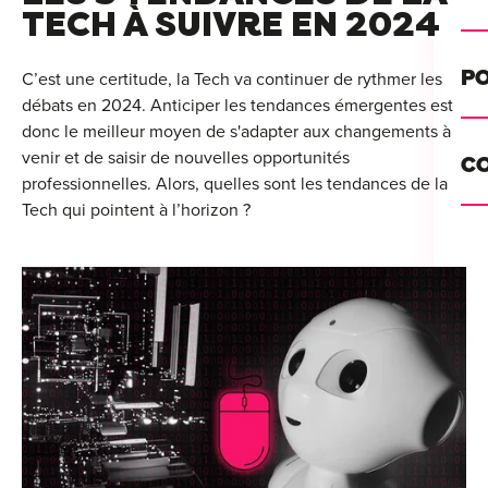
Alt
TECH À SUIVRE EN 2024
Cou
PO
C’est une certitude, la Tech va continuer de rythmer les
débats en 2024. Anticiper les tendances émergentes est
Ini
donc le meilleur moyen de s'adapter aux changements à
Se 
Init
venir et de saisir de nouvelles opportunités
C
Rec
professionnelles. Alors, quelles sont les tendances de la
Cat
Tech qui pointent à l’horizon ?
Bo
Déc
Lyo
Ren
Nan
Ate
Lill
For
AT
Par
For
Tou
For