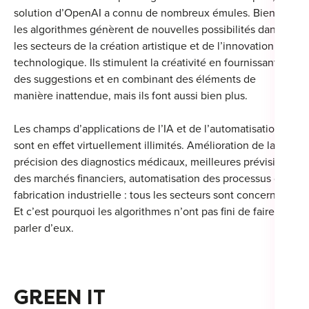
solution d’OpenAI a connu de nombreux émules. Bien sûr,
For
les algorithmes génèrent de nouvelles possibilités dans
les secteurs de la création artistique et de l’innovation
For
technologique. Ils stimulent la créativité en fournissant
For
des suggestions et en combinant des éléments de
manière inattendue, mais ils font aussi bien plus.
For
Les champs d’applications de l’IA et de l’automatisation
Alt
sont en effet virtuellement illimités. Amélioration de la
Eco
précision des diagnostics médicaux, meilleures prévisions
des marchés financiers, automatisation des processus de
Alt
fabrication industrielle : tous les secteurs sont concernés.
Et c’est pourquoi les algorithmes n’ont pas fini de faire
Cou
parler d’eux.
Ini
Cat
GREEN IT
Déc