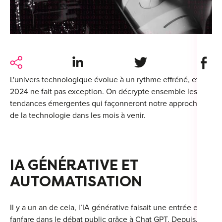
For
For
Alt
Share on LinkedIn
Share on Twitter
Share 
Alt
L'univers technologique évolue à un rythme effréné, et
Alt
2024 ne fait pas exception. On décrypte ensemble les
Séc
tendances émergentes qui façonneront notre approche
de la technologie dans les mois à venir.
Alt
Cat
IA GÉNÉRATIVE ET
Déc
AUTOMATISATION
Il y a un an de cela, l’IA générative faisait une entrée en
For
fanfare dans le débat public grâce à Chat GPT. Depuis, la