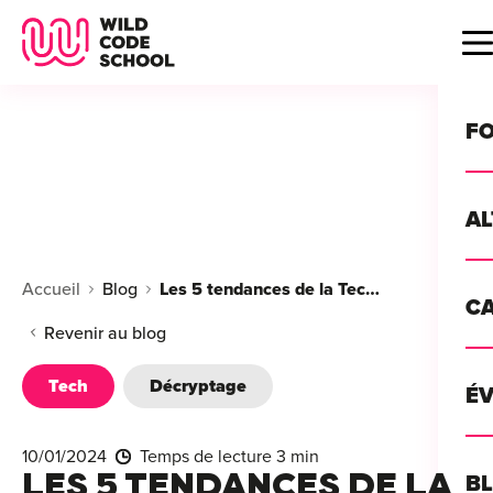
Wild Code School Header Logo
B
F
A
For
Accueil
Blog
Les 5 tendances de la Tech à suivre en 2024
C
GU
For
Revenir au blog
?
For
Tech
Décryptage
Déc
É
For
vou
CA
de 
10/01/2024
Temps de lecture 3 min
Étu
Alt
LES 5 TENDANCES DE LA
B
T
con