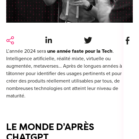
For
For
Alt
Share on LinkedIn
Share on Twitter
Share 
Alt
L’année 2024 sera
une année faste pour la Tech
.
Alt
Intelligence artificielle, réalité mixte, virtuelle ou
Séc
augmentée, metaverses… Après de longues années à
tâtonner pour identifier des usages pertinents et pour
Alt
créer des produits réellement utilisables par tous, de
nombreuses technologies ont atteint leur niveau de
Cat
maturité.
Déc
LE MONDE D’APRÈS
CHATGPT
For