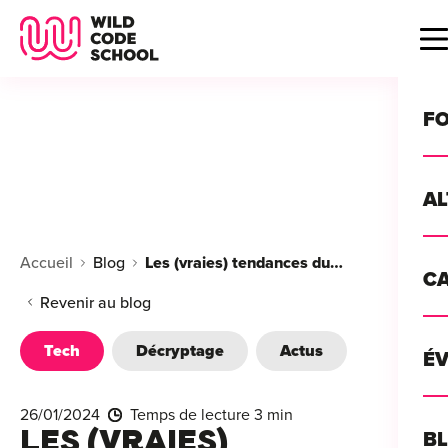
Wild Code School Header Logo
B
F
A
For
Accueil
Blog
Les (vraies) tendances du CES 2024
C
GU
For
Revenir au blog
?
For
Tech
Décryptage
Actus
Déc
É
For
vou
CA
de 
26/01/2024
Temps de lecture 3 min
Étu
Alt
LES (VRAIES)
B
T
con