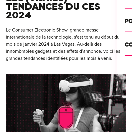
Alt
TENDANCES DU CES
2024
Cou
PO
Ini
Le Consumer Electronic Show, grande messe
internationale de la technologie, s'est tenu au début du
Se 
Init
mois de janvier 2024 à Las Vegas. Au-delà des
C
Rec
innombrables gadgets et des effets d’annonce, voici les
Cat
grandes tendances identifiées pour les mois à venir.
Bo
Déc
Lyo
Ren
Nan
Ate
Lill
For
AT
Par
For
Tou
For