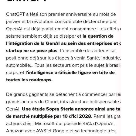
For
ChatGPT a fêté son premier anniversaire au mois de
For
janvier et la révolution considérable déclenchée par
OpenAI est déjà parfaitement consommée. Les effets du
For
séisme semblent déjà se dissiper et
la question de
l’intégration de la GenAI au sein des entreprises et des
For
startup ne se pose plus
.
L’ensemble des acteurs se
positionne déjà sur les étapes à venir.
Santé, industrie,
Alt
automobile… Tous les secteurs ont pris le sujet à bras le
Eco
corps, et
l’intelligence artificielle figure en tête de
Alt
toutes les roadmaps.
Cou
De grands gagnants se détachent à commencer par les
grands acteurs du Cloud, infrastructure indispensable à la
Ini
GenAI.
Une étude Sopra Steria annonce ainsi une taille
de marché multipliée par 10 d’ici 2028.
Parmi les grands
Cat
acteurs clés : Microsoft qui possède 49% d’OpenAI,
Amazon avec AWS et Google et sa technologie très
Déc