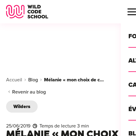
Wild Code School Header Logo
B
F
A
For
Accueil
Blog
Mélanie « mon choix de carrière comme Data Analyst »
C
GU
For
Revenir au blog
?
For
Wilders
Déc
É
For
vou
CA
de 
25/06/2019
Temps de lecture 3 min
Étu
Alt
MÉLANIE « MON CHOIX
B
T
con