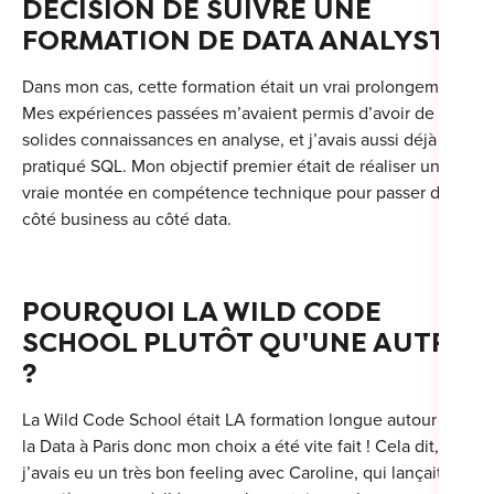
DÉCISION DE SUIVRE UNE
For
FORMATION DE DATA ANALYST ?
For
Dans mon cas, cette formation était un vrai prolongement.
Mes expériences passées m’avaient permis d’avoir de
For
solides connaissances en analyse, et j’avais aussi déjà
pratiqué SQL. Mon objectif premier était de réaliser une
For
vraie montée en compétence technique pour passer du
Alt
côté business au côté data.
Eco
Alt
POURQUOI LA WILD CODE
SCHOOL PLUTÔT QU'UNE AUTRE
Cou
?
Ini
La Wild Code School était LA formation longue autour de
Cat
la Data à Paris donc mon choix a été vite fait ! Cela dit,
j’avais eu un très bon feeling avec Caroline, qui lançait la
Déc