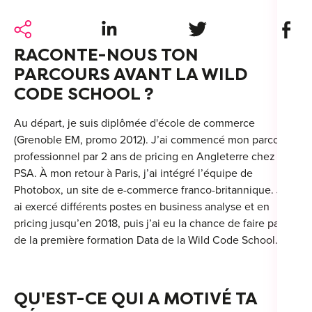
For
Share on LinkedIn
Share on Twitter
Share 
For
RACONTE-NOUS TON
Alt
PARCOURS AVANT LA WILD
CODE SCHOOL ?
Alt
Au départ, je suis diplômée d'école de commerce
Alt
(Grenoble EM, promo 2012). J’ai commencé mon parcours
Séc
professionnel par 2 ans de pricing en Angleterre chez
Alt
PSA. À mon retour à Paris, j’ai intégré l’équipe de
Photobox, un site de e-commerce franco-britannique. J’y
Cat
ai exercé différents postes en business analyse et en
pricing jusqu’en 2018, puis j’ai eu la chance de faire partie
Déc
de la première formation Data de la Wild Code School.
QU'EST-CE QUI A MOTIVÉ TA
For