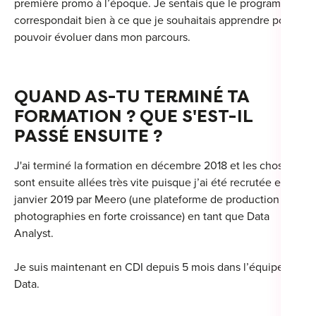
première promo à l’époque. Je sentais que le programme
correspondait bien à ce que je souhaitais apprendre pour
pouvoir évoluer dans mon parcours.
Cou
QUAND AS-TU TERMINÉ TA
Sum
FORMATION ? QUE S'EST-IL
PASSÉ ENSUITE ?
J'ai terminé la formation en décembre 2018 et les choses
sont ensuite allées très vite puisque j’ai été recrutée en
janvier 2019 par Meero (une plateforme de production de
photographies en forte croissance) en tant que Data
Analyst.
Je suis maintenant en CDI depuis 5 mois dans l’équipe
Data.