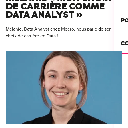
Alt
DE CARRIÈRE COMME
DATA ANALYST »
Cou
PO
Ini
Mélanie, Data Analyst chez Meero, nous parle de son
choix de carrière en Data !
Se 
Init
C
Rec
Cat
Bo
Déc
Lyo
Ren
Nan
Ate
Lill
For
AT
Par
For
Tou
For