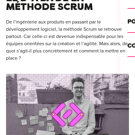
Alt
MÉTHODE SCRUM
Cou
PO
De l’ingénierie aux produits en passant par le
développement logiciel, la méthode Scrum se retrouve
Ini
partout. Car celle-ci est devenue indispensable pour les
Se 
Init
équipes orientées sur la création et l’agilité. Mais alors, de
C
Rec
quoi s’agit-il plus concrètement et comment la mettre en
Cat
place ?
Bo
Déc
Lyo
Ren
Nan
Ate
Lill
For
AT
Par
For
Tou
For