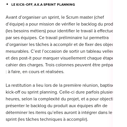
LE KICK-OFF, A.K.A SPRINT PLANNING
Avant d’organiser un sprint, le Scrum master (chef
d’équipe) a pour mission de vérifier le backlog du produit
Cou
(les besoins métiers) pour identifier le travail à effectuer
par ses équipes. Ce travail préliminaire lui permettra
Sum
d’organiser les tâches à accomplir et de fixer des objectifs
mesurables. C’est l’occasion de sortir un tableau velleda
et des post-it pour marquer visuellement chaque étape du
cahier des charges. Trois colonnes peuvent être préparées
: à faire, en cours et réalisées.
La restitution a lieu lors de la première réunion, baptisée
kick-off ou sprint planning. Celle-ci dure parfois plusieurs
heures, selon la complexité du projet, et a pour objectif de
présenter le backlog du produit aux équipes afin de
déterminer les items qu’elles auront à intégrer dans le
sprint (les tâches techniques à accomplir).