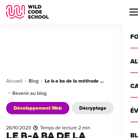
Wild Code School Header Logo
B
F
A
For
Accueil
Blog
Le b-a ba de la méthode Scrum
C
GU
For
Revenir au blog
?
For
Développement Web
Décryptage
Déc
É
For
vou
CA
de 
26/10/2023
Temps de lecture 2 min
Étu
Alt
LE B-A BA DE LA
B
T
con