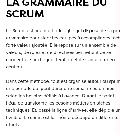
LA GRAMMAIRE DU
For
SCRUM
For
Le Scrum est une méthode agile qui dispose de sa propre
For
grammaire pour aider les équipes à accomplir des tâches à
forte valeur ajoutée. Elle repose sur un ensemble de
For
valeurs, de rôles et de directives permettant de se
Alt
concentrer sur chaque itération et de s'améliorer en
Eco
continu.
Alt
Dans cette méthode, tout est organisé autour du sprint,
une période qui peut durer une semaine ou un mois,
Cou
selon les besoins définis à l’avance. Durant le sprint,
l’équipe transforme les besoins métiers en tâches
Ini
techniques. Et, passé la ligne d’arrivée, elle déploie un
livrable. Le sprint est lui-même découpé en différents
Cat
rituels.
Déc