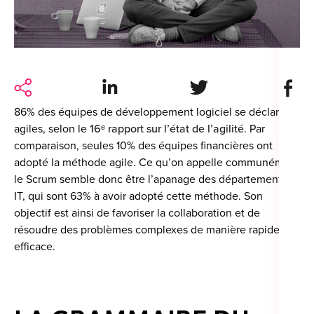
For
For
Alt
Share on LinkedIn
Share on Twitter
Share 
Alt
86% des équipes de développement logiciel se déclarent
Alt
agiles, selon le
16ᵉ rapport sur l’état de l’agilité
. Par
Séc
comparaison, seules 10% des équipes financières ont
adopté la méthode agile. Ce qu’on appelle communément
Alt
le Scrum semble donc être l’apanage des départements
IT, qui sont 63% à avoir adopté cette méthode. Son
Cat
objectif est ainsi de favoriser la collaboration et de
résoudre des problèmes complexes de manière rapide et
Déc
efficace.
For