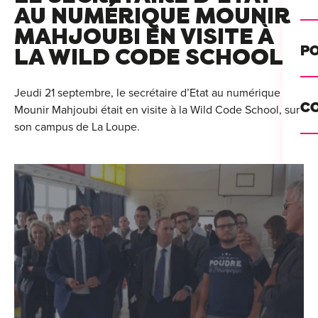
Alt
AU NUMÉRIQUE MOUNIR
MAHJOUBI EN VISITE À
Cou
PO
LA WILD CODE SCHOOL
Ini
Se 
Jeudi 21 septembre, le secrétaire d’Etat au numérique
Init
C
Mounir Mahjoubi était en visite à la Wild Code School, sur
Rec
son campus de La Loupe.
Cat
Bo
Déc
Lyo
Ren
Nan
Ate
Lill
For
AT
Par
For
Tou
For