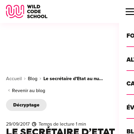
Wild Code School Header Logo
B
F
A
For
Accueil
Blog
Le secrétaire d’Etat au numérique Mounir Mahjoubi en visite à la Wild Code School
C
GU
For
Revenir au blog
?
For
Décryptage
Déc
É
For
vou
CA
de 
29/09/2017
Temps de lecture 1 min
Étu
Alt
LE SECRÉTAIRE D’ETAT
B
T
con