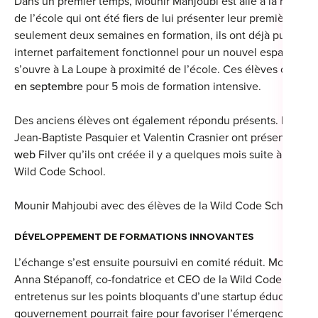
Dans un premier temps, Mounir Mahjoubi est allé à la rencon
de l’école qui ont été fiers de lui présenter leur première réal
For
seulement deux semaines en formation, ils ont déjà pu réalise
For
internet parfaitement fonctionnel pour un nouvel espace de 
s’ouvre à La Loupe à proximité de l’école. Ces élèves ont fait 
For
en septembre
pour 5 mois de formation intensive.
For
Des anciens élèves ont également répondu présents. Deux d’
Jean-Baptiste Pasquier et Valentin Crasnier ont présenté leur
Alt
web
Filver qu’ils ont créée il y a quelques mois suite à leur f
Eco
Wild Code School.
Alt
Mounir Mahjoubi avec des élèves de la Wild Code School
Cou
DÉVELOPPEMENT DE FORMATIONS INNOVANTES
Ini
L’échange s’est ensuite poursuivi en comité réduit. Mounir M
Anna Stépanoff, co-fondatrice et CEO de la Wild Code School
Cat
entretenus sur les points bloquants d’une startup éducative e
Déc
gouvernement pourrait faire pour favoriser l’émergence et le