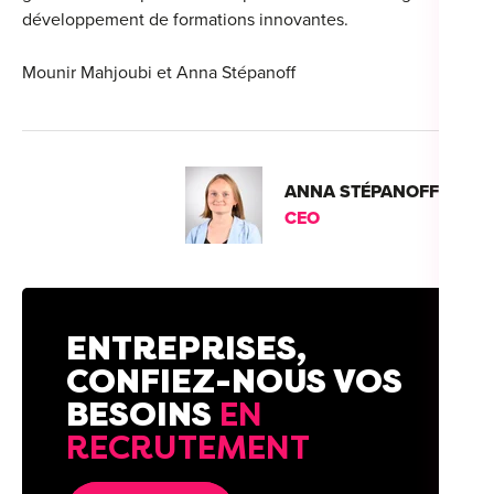
développement de formations innovantes.
Mounir Mahjoubi et Anna Stépanoff
Cou
Sum
ANNA STÉPANOFF
CEO
ENTREPRISES,
CONFIEZ-NOUS VOS
BESOINS
EN
RECRUTEMENT