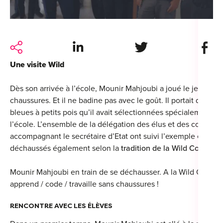
For
For
Share on LinkedIn
Share on Twitter
Share 
Alt
Une visite Wild
Alt
Alt
Dès son arrivée à l’école, Mounir Mahjoubi a joué le jeu en e
Séc
chaussures. Et il ne badine pas avec le goût. Il portait des ch
bleues à petits pois qu’il avait sélectionnées spécialement pou
Alt
l’école. L’ensemble de la délégation des élus et des conseille
accompagnant le secrétaire d’Etat ont suivi l’exemple et se s
Cat
déchaussés également selon la
tradition de la Wild Code Sc
Déc
Mounir Mahjoubi en train de se déchausser. A la Wild Code S
apprend / code / travaille sans chaussures !
RENCONTRE AVEC LES ÉLÈVES
For