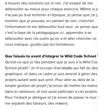
à trouver des solutions sur le net. J'ai essayé de me
For
débrouiller au mieux pour chaque exercice. Même si je
n'ai pas pu tout terminer à l'époque, je pense que j'ai pu
For
montrer que je pouvais, en partant de rien, chercher
l'information et me débrouiller tout seul. Je pense que
For
c'est la base de la pédagogique ici, apprendre à se
débrouiller avec les outils qu'on a et aller chercher ce qui
For
nous manque, guidés pas les formateurs.
Alt
Eco
Que faisais-tu avant d'intégrer la Wild Code School ?
Qu'est-ce-que je fais pendant que je suis à la Wild Code
Alt
School plutôt ! Je m'occupe d'
un studio
qui fait du design
graphique, et dans ce cadre je suis amené à gérer des
Cou
projets autant web que print. Pour aller au delà de la
simple gestion de projet j'ai envie de mettre les mains
Ini
dans le cambouis, et moi aussi participer à ces projets.
Pour l'instant je délégue et j'ai envie de passer le mur qui
Cat
me séparait des faiseurs, des makers.
Déc