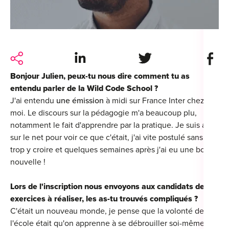
For
For
Alt
Share on LinkedIn
Share on Twitter
Share 
Alt
Bonjour Julien, peux-tu nous dire comment tu as
entendu parler de la Wild Code School ?
Alt
J'ai entendu
une émission
à midi sur France Inter chez
Séc
moi. Le discours sur la pédagogie m'a beaucoup plu,
Alt
notamment le fait d'apprendre par la pratique. Je suis allé
sur le net pour voir ce que c'était, j'ai vite postulé sans
Cat
trop y croire et quelques semaines après j'ai eu une bonne
nouvelle !
Déc
Lors de l'inscription nous envoyons aux candidats des
exercices à réaliser, les as-tu trouvés compliqués ?
C'était un nouveau monde, je pense que la volonté de
l'école était qu'on apprenne à se débrouiller soi-même et
For