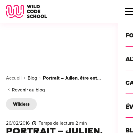
Wild Code School Header Logo
B
F
A
For
Accueil
Blog
Portrait – Julien, être entrepreneur et élève en même temps
C
GU
For
Revenir au blog
?
For
Wilders
Déc
É
For
vou
CA
de 
26/02/2016
Temps de lecture 2 min
Étu
Alt
PORTRAIT – JULIEN,
B
T
con