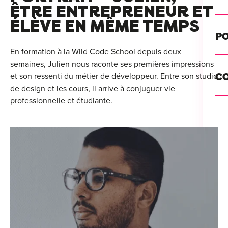
Alt
ÊTRE ENTREPRENEUR ET
ÉLÈVE EN MÊME TEMPS
Cou
PO
Ini
En formation à la Wild Code School depuis deux
semaines, Julien nous raconte ses premières impressions
Se 
Init
et son ressenti du métier de développeur. Entre son studio
C
Rec
de design et les cours, il arrive à conjuguer vie
Cat
professionnelle et étudiante.
Bo
Déc
Lyo
Ren
Nan
Ate
Lill
For
AT
Par
For
Tou
For