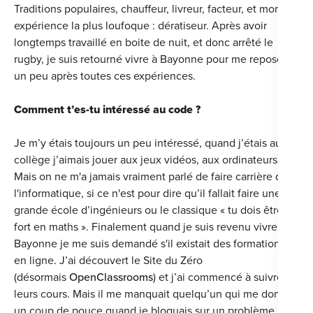
Traditions populaires, chauffeur, livreur, facteur, et mon
For
expérience la plus loufoque : dératiseur. Après avoir
longtemps travaillé en boite de nuit, et donc arrêté le
For
rugby, je suis retourné vivre à Bayonne pour me reposer
un peu après toutes ces expériences.
For
Comment t’es-tu intéressé au code ?
For
Alt
Je m’y étais toujours un peu intéressé, quand j’étais au
Eco
collège j’aimais jouer aux jeux vidéos, aux ordinateurs.
Mais on ne m'a jamais vraiment parlé de faire carrière dans
Alt
l'informatique, si ce n'est pour dire qu’il fallait faire une
grande école d’ingénieurs ou le classique « tu dois être
Cou
fort en maths ». Finalement quand je suis revenu vivre à
Bayonne je me suis demandé s'il existait des formations
Ini
en ligne. J’ai découvert le Site du Zéro
(désormais
OpenClassrooms
) et j’ai commencé à suivre
Cat
leurs cours. Mais il me manquait quelqu’un qui me donne
Déc
un coup de pouce quand je bloquais sur un problème. Je