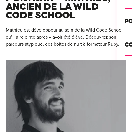
Alt
ANCIEN DE LA WILD
CODE SCHOOL
Cou
PO
Ini
Mathieu est développeur au sein de la Wild Code School
qu’il a rejointe après y avoir été élève. Découvrez son
Se 
Init
parcours atypique, des boites de nuit à formateur Ruby.
C
Rec
Cat
Bo
Déc
Lyo
Ren
Nan
Ate
Lill
For
AT
Par
For
Tou
For