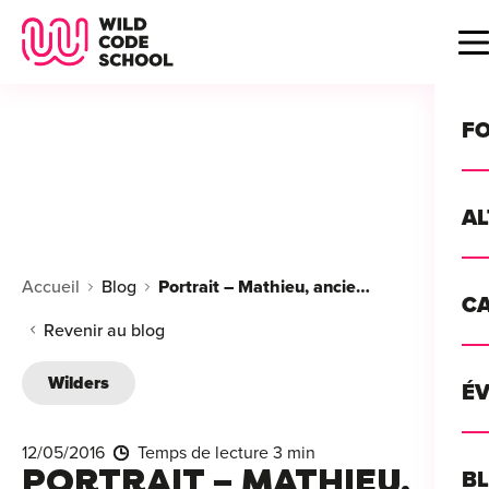
Wild Code School Header Logo
B
F
A
For
Accueil
Blog
Portrait – Mathieu, ancien de la Wild Code School
C
GU
For
Revenir au blog
?
For
Wilders
Déc
É
For
vou
CA
de 
12/05/2016
Temps de lecture 3 min
Étu
Alt
PORTRAIT – MATHIEU,
B
T
con