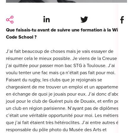
For
For
Share on LinkedIn
Share on Twitter
Share 
Alt
Que faisais-tu avant de suivre une formation à la Wild
Code School ?
Alt
J’ai fait beaucoup de choses mais je vais essayer de
Alt
résumer cela le mieux possible. Je viens de la Creuse que
Séc
j’ai quittée pour passer mon bac STG à Toulouse. J’ai
Alt
voulu tenter une fac mais ça n’était pas fait pour moi.
Faisant du rugby, les clubs que je rejoignais se
Cat
chargeaient de me trouver un emploi et un appartement,
en échange de quoi je jouais pour eux. J’ai donc d’abord
Déc
joué pour le club de Guéret puis de Douaix, et enfin pour
un club en région parisienne. N’ayant pas de diplômes
c’était une véritable opportunité pour moi. Les métiers
que j’ai fait étaient très hétéroclites. J’ai entre autres été
responsable du pôle photo du Musée des Arts et
For