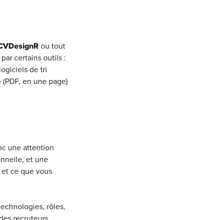
CVDesignR
ou tout
ar certains outils :
ogiciels de tri
ue (PDF, en une page)
nc une attention
nnelle, et une
 et ce que vous
technologies, rôles,
des recruteurs.