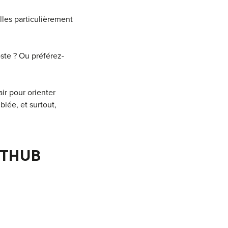
lles particulièrement
oste ? Ou préférez-
air pour orienter
blée, et surtout,
GITHUB