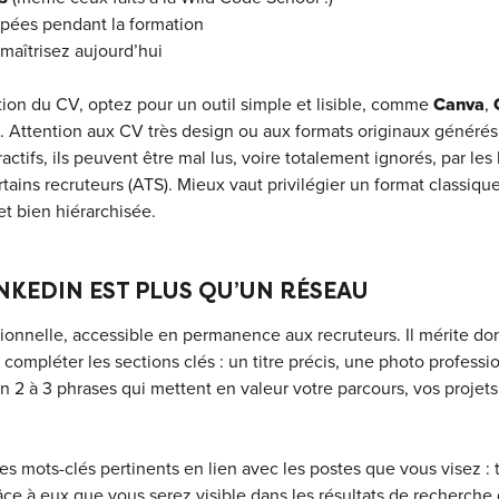
ées pendant la formation
maîtrisez aujourd’hui
ation du CV, optez pour un outil simple et lisible, comme
Canva
,
. Attention aux CV très design ou aux formats originaux générés p
ractifs, ils peuvent être mal lus, voire totalement ignorés, par les l
rtains recruteurs (ATS). Mieux vaut privilégier un format classiq
et bien hiérarchisée.
NKEDIN EST PLUS QU’UN RÉSEAU
ssionnelle, accessible en permanence aux recruteurs. Il mérite do
mpléter les sections clés : un titre précis, une photo professio
 2 à 3 phrases qui mettent en valeur votre parcours, vos projets
es mots-clés pertinents en lien avec les postes que vous visez : 
e à eux que vous serez visible dans les résultats de recherche 