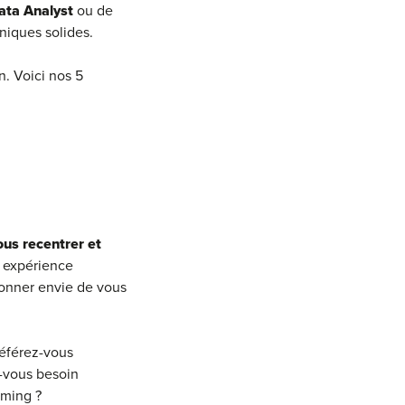
ata Analyst
ou de
niques solides.
n. Voici nos 5
ous recentrer et
 expérience
donner envie de vous
référez-vous
z-vous besoin
mming ?