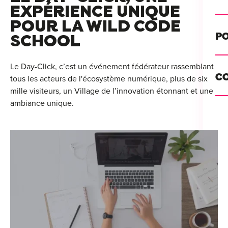
Alt
EXPÉRIENCE UNIQUE
POUR LA WILD CODE
Cou
PO
SCHOOL
Ini
Se 
Le Day-Click, c’est un événement fédérateur rassemblant
Init
C
tous les acteurs de l'écosystème numérique, plus de six
Rec
mille visiteurs, un Village de l’innovation étonnant et une
Cat
ambiance unique.
Bo
Déc
Lyo
Ren
Nan
Ate
Lill
For
AT
Par
For
Tou
For