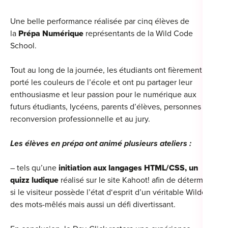
For
Une belle performance réalisée par cinq élèves de
la
Prépa Numérique
représentants de la Wild Code
For
School.
For
Tout au long de la journée, les étudiants ont fièrement
For
porté les couleurs de l’école et ont pu partager leur
enthousiasme et leur passion pour le numérique aux
Alt
futurs étudiants, lycéens, parents d’élèves, personnes en
Eco
reconversion professionnelle et au jury.
Alt
Les élèves en prépa ont animé plusieurs ateliers :
Cou
– tels qu’une
initiation aux langages HTML/CSS, un
Ini
quizz ludique
réalisé sur le site Kahoot! afin de déterminer
si le visiteur possède l’état d‘esprit d’un véritable Wilder,
Cat
des mots-mêlés mais aussi un défi divertissant.
Déc