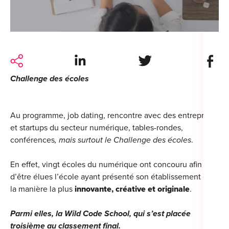
For
For
Alt
Share on LinkedIn
Share on Twitter
Share 
Alt
Challenge des écoles
Alt
Séc
Au programme, job dating, rencontre avec des entreprises
Alt
et startups du secteur numérique, tables-rondes,
conférences
, mais surtout le Challenge des écoles
.
Cat
En effet, vingt écoles du numérique ont concouru afin
Déc
d’être élues l’école ayant présenté son établissement de
la manière la plus
innovante, créative et originale
.
Parmi elles, la Wild Code School, qui s’est placée
For
troisième au classement final.