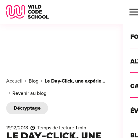
Wild Code School Header Logo
B
F
A
For
Accueil
Blog
Le Day-Click, une expérience unique pour la Wild Code School
C
GU
For
Revenir au blog
?
For
Décryptage
Déc
É
For
vou
CA
de 
19/12/2018
Temps de lecture 1 min
Étu
Alt
LE DAY-CLICK, UNE
B
T
con