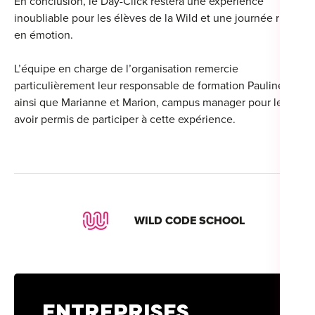
En conclusion, le Day-Click restera une expérience
inoubliable pour les élèves de la Wild et une journée riche
en émotion.
Cou
L’équipe en charge de l’organisation remercie
particulièrement leur responsable de formation Pauline
Sum
ainsi que Marianne et Marion, campus manager pour leur
avoir permis de participer à cette expérience.
WILD CODE SCHOOL
ENTREPRISES,