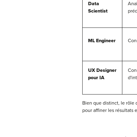
Data
Anal
Scientist
préd
ML Engineer
Con
UX Designer
Conc
pour IA
d'in
Bien que distinct, le rôl
pour affiner les résultats 