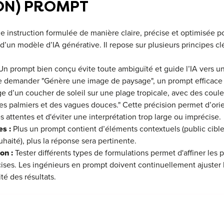
BON) PROMPT
e instruction formulée de manière claire, précise et optimisée po
 d’un modèle d’IA générative. Il repose sur plusieurs principes clé
n prompt bien conçu évite toute ambiguïté et guide l’IA vers u
e demander "Génère une image de paysage", un prompt efficace fo
e d’un coucher de soleil sur une plage tropicale, avec des couleu
des palmiers et des vagues douces." Cette précision permet d’orie
s attentes et d'éviter une interprétation trop large ou imprécise.
s :
Plus un prompt contient d’éléments contextuels (public cible,
uhaité), plus la réponse sera pertinente.
on :
Tester différents types de formulations permet d'affiner les 
ises. Les ingénieurs en prompt doivent continuellement ajuster l
té des résultats.