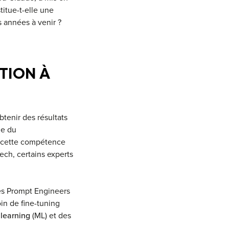
itue-t-elle une
 années à venir ?
TION À
btenir des résultats
ne du
i, cette compétence
ch, certains experts
les Prompt Engineers
in de fine-tuning
learning
(ML) et des