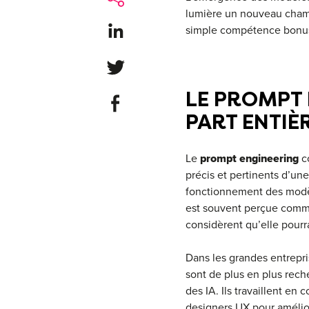
lumière un nouveau champ 
Share on LinkedIn
simple compétence bonus 
Share on Twitter
LE PROMPT 
Share on Facebook
PART ENTIÈR
Le
prompt engineering
co
précis et pertinents d’un
fonctionnement des modèle
est souvent perçue comme
considèrent qu’elle pourra
Dans les grandes entrepris
sont de plus en plus rech
des IA. Ils travaillent en
designers UX pour amélior