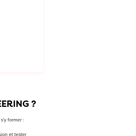
ERING ?
s'y former :
ion et tester