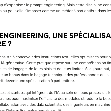
d’expertise : le prompt engineering. Mais cette discipline const
ou peut-elle s’imposer comme un métier à part entière dans les
ENGINEERING, UNE SPÉCIALISA
E ?
nsiste à concevoir des instructions textuelles optimisées pour o
e IA générative. Cette pratique repose sur une compréhension fi
s de langage, de leurs biais et de leurs limites. Si aujourd’hu
 un bonus dans le bagage technique des professionnels de la te
it devenir une spécialisation à part entière.
es et startups qui intègrent de l'IA au sein de leurs processus, 
erchés pour maximiser l’efficacité des modèles et réduire le beso
 collaboration avec des data scientists, des ingénieurs en
machine 
er l’interaction entre humains et IA.