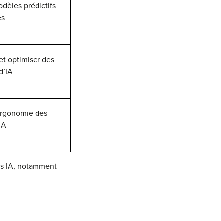
dèles prédictifs
es
t optimiser des
d’IA
ergonomie des
IA
rts IA, notamment