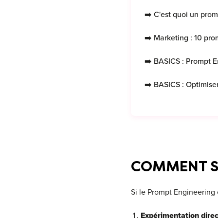
➡️
C'est quoi un pro
➡️
Marketing : 10 pro
➡️
BASICS : Prompt E
➡️
BASICS : Optimiser
COMMENT S
Si le Prompt Engineering 
Expérimentation direc