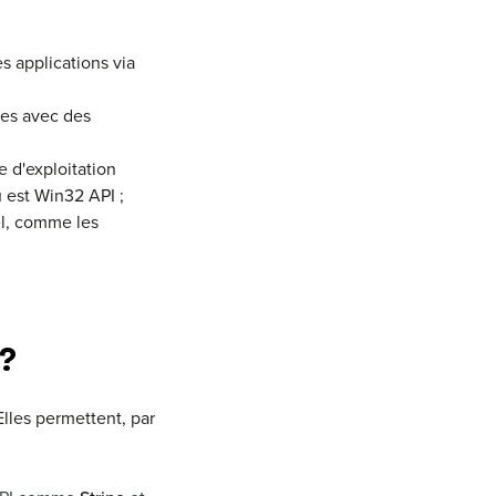
s applications via
ées avec des
e d'exploitation
 est Win32 API ;
iel, comme les
?
lles permettent, par