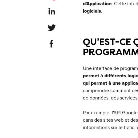
d'Application
. Cette inte
Share on LinkedIn
logiciels
.
Share on Twitter
QU’EST-CE 
Share on Facebook
PROGRAMM
Une interface de programm
permet à différents logi
qui permet à une applicat
comprendre comment ces s
de données, des services 
Par exemple, l'API Google 
dans des sites web et des
informations sur le trafic,