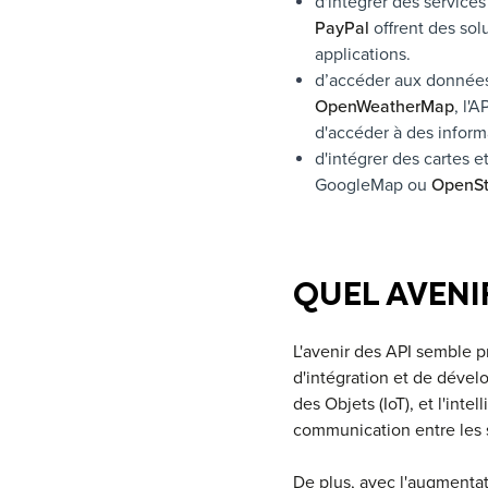
d'intégrer des servic
PayPal
offrent des sol
applications.
d’accéder aux données 
OpenWeatherMap
, l'A
d'accéder à des inform
d'intégrer des cartes 
GoogleMap ou
OpenSt
QUEL AVENIR
L'avenir des API semble p
d'intégration et de dévelo
des Objets (IoT), et l'intel
communication entre les se
De plus, avec l'augmentat