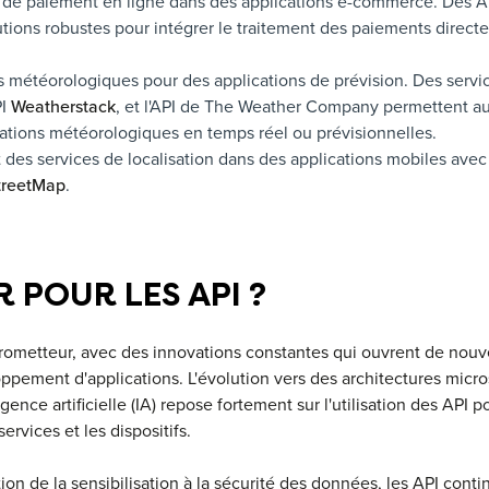
es de paiement en ligne dans des applications e-commerce. Des
utions robustes pour intégrer le traitement des paiements direct
météorologiques pour des applications de prévision. Des service
PI
Weatherstack
, et l'API de The Weather Company permettent a
ations météorologiques en temps réel ou prévisionnelles.
et des services de localisation dans des applications mobiles av
reetMap
.
 POUR LES API ?
rometteur, avec des innovations constantes qui ouvrent de nouvel
ppement d'applications. L'évolution vers des architectures micros
ligence artificielle (IA) repose fortement sur l'utilisation des API p
rvices et les dispositifs.
ion de la sensibilisation à la sécurité des données, les API cont