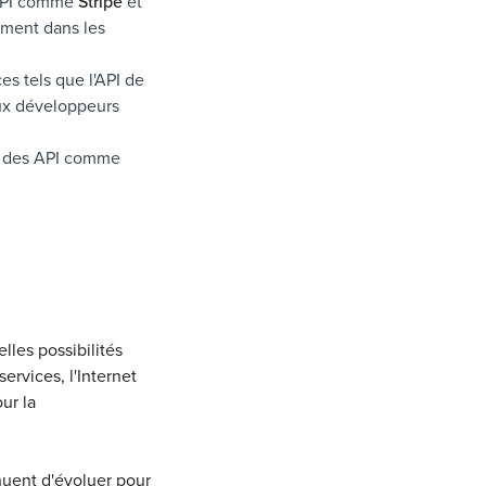
 API comme
Stripe
et
ement dans les
s tels que l'API de
ux développeurs
ec des API comme
les possibilités
ervices, l'Internet
our la
inuent d'évoluer pour