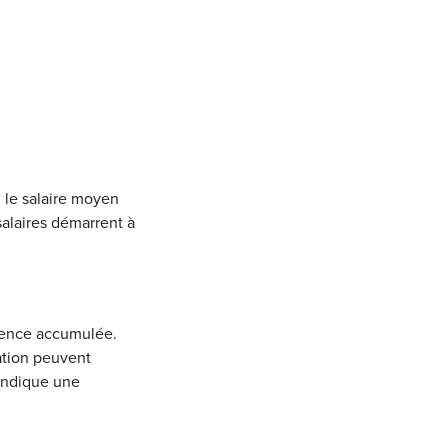
 le salaire moyen
salaires démarrent à
ience accumulée.
ation peuvent
 indique une