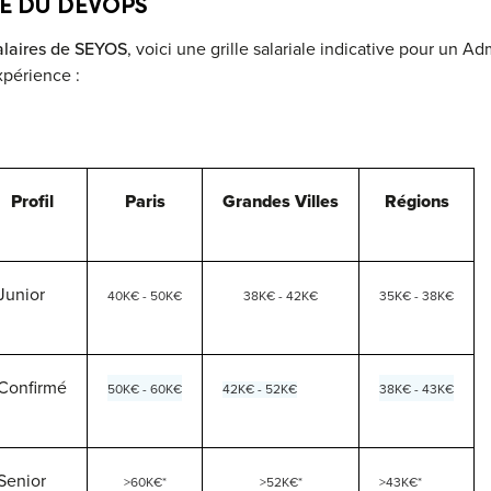
LE DU DEVOPS
alaires de SEYOS
, voici une grille salariale indicative pour un 
expérience :
Profil
Paris
Grandes Villes
Régions
Junior
40K€ - 50K€
38K€ - 42K€
35K€ - 38K€
Confirmé
50K€ - 60K€
42K€ - 52K€
38K€ - 43K€
Senior
>60K€*
>52K€*
>43K€*