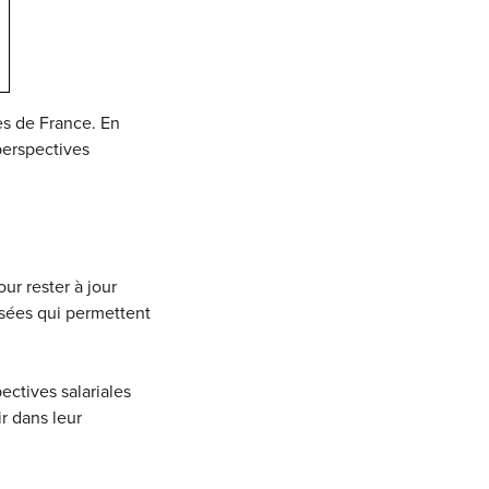
les de France. En
perspectives
r rester à jour
isées qui permettent
ctives salariales
r dans leur