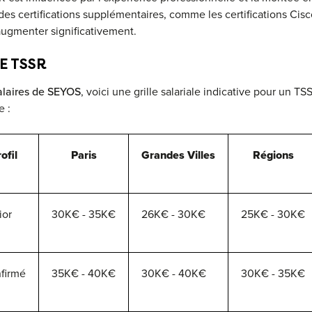
des certifications supplémentaires, comme les certifications Cisc
 augmenter significativement.
E TSSR
alaires de SEYOS
, voici une grille salariale indicative pour un TS
e :
ofil
Paris
Grandes Villes
Régions
ior
30K€ - 35K€
26K€ - 30K€
25K€ - 30K€
firmé
35K€ - 40K€
30K€ - 40K€
30K€ - 35K€