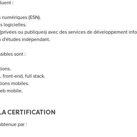
luent :
s numériques (ESN).
s logicielles.
es (privées ou publiques) avec des services de développement inf
en d'études indépendant.
sibles sont :
ions.
front-end, full stack.
tions mobiles.
eb mobile.
 LA CERTIFICATION
 obtenue par :