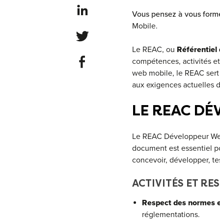
Share on LinkedIn
Vous pensez à vous form
Mobile.
Share on Twitter
Le REAC, ou
Référentiel
Share on Facebook
compétences, activités et
web mobile, le REAC sert
aux exigences actuelles 
LE REAC DÉ
Le REAC Développeur Web 
document est essentiel po
concevoir, développer, te
ACTIVITÉS ET RE
Respect des normes et
réglementations.