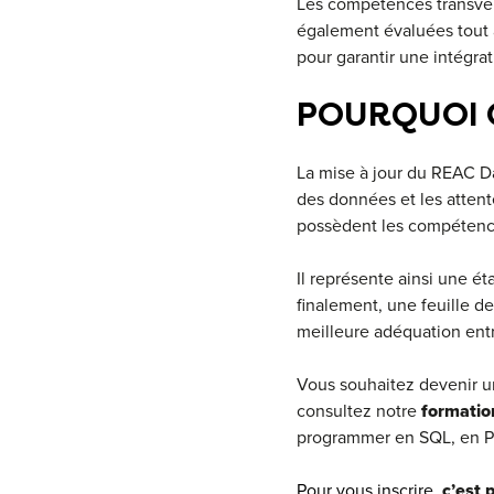
Les compétences transvers
également évaluées tout a
pour garantir une intégrat
POURQUOI C
La mise à jour du REAC Da
des données et les attent
possèdent les compétence
Il représente ainsi une ét
finalement, une feuille d
meilleure adéquation entre
Vous souhaitez devenir un
consultez notre
formatio
programmer en SQL, en Py
Pour vous inscrire,
c’est p