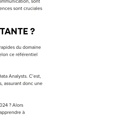
 communication, sont
ences sont cruciales
TANTE ?
s rapides du domaine
lon ce référentiel
Data Analysts. C’est,
s, assurant donc une
024 ? Alors
 apprendre à