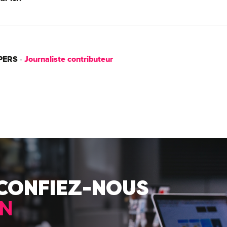
PERS
-
Journaliste contributeur
 CONFIEZ-NOUS
N