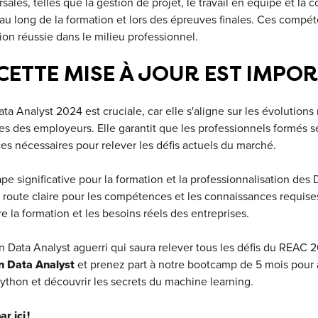
ales, telles que la gestion de projet, le travail en équipe et la
u long de la formation et lors des épreuves finales. Ces compét
ion réussie dans le milieu professionnel.
ETTE MISE À JOUR EST IMPOR
ta Analyst 2024 est cruciale, car elle s'aligne sur les évolution
es des employeurs. Elle garantit que les professionnels formés se
s nécessaires pour relever les défis actuels du marché.
ape significative pour la formation et la professionnalisation des 
e route claire pour les compétences et les connaissances requise
 la formation et les besoins réels des entreprises.
 Data Analyst aguerri qui saura relever tous les défis du REAC 2
n Data Analyst
et prenez part à notre bootcamp de 5 mois pour
thon et découvrir les secrets du machine learning.
ar ici !