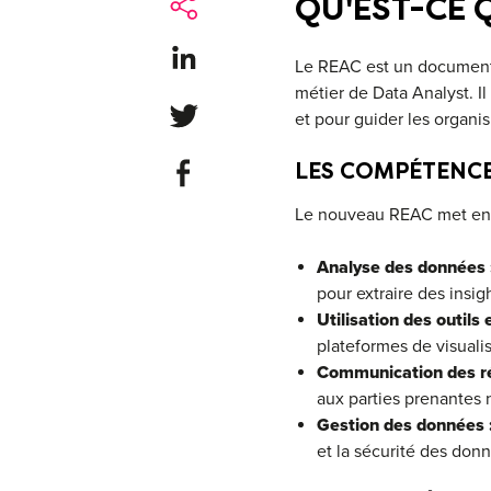
QU'EST-CE 
Share on LinkedIn
Le REAC est un document of
métier de Data Analyst. I
Share on Twitter
et pour guider les organi
Share on Facebook
LES COMPÉTENCE
Le nouveau REAC met en a
Analyse des données 
pour extraire des insig
Utilisation des outils e
plateformes de visuali
Communication des ré
aux parties prenantes 
Gestion des données 
et la sécurité des don