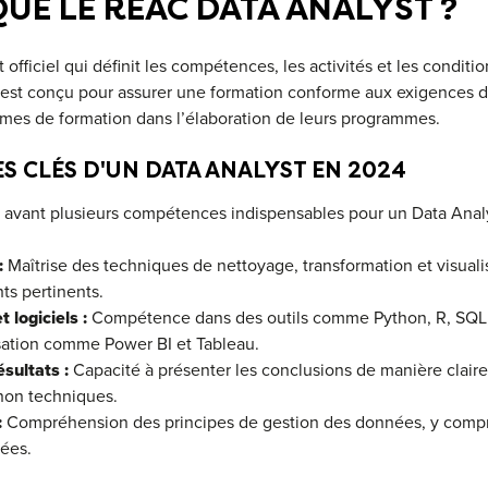
QUE LE REAC DATA ANALYST ?
ficiel qui définit les compétences, les activités et les conditi
l est conçu pour assurer une formation conforme aux exigences d
smes de formation dans l’élaboration de leurs programmes.
S CLÉS D'UN DATA ANALYST EN 2024
vant plusieurs compétences indispensables pour un Data Analy
:
Maîtrise des techniques de nettoyage, transformation et visual
hts pertinents.
t logiciels :
Compétence dans des outils comme Python, R, SQL, 
sation comme Power BI et Tableau.
sultats :
Capacité à présenter les conclusions de manière clair
non techniques.
:
Compréhension des principes de gestion des données, y compr
nées.