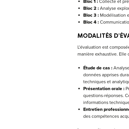
Bloc 1 :
Collecte et pr
Bloc 2 :
Analyse explora
Bloc 3 :
Modélisation e
Bloc 4 :
Communication 
MODALITÉS D’ÉV
L'évaluation est composée
manière exhaustive. Elle
Étude de cas :
Analyse 
données apprises duran
techniques et analytiq
Présentation orale :
Pr
questions-réponses. C
informations technique
Entretien professionne
des compétences acquise