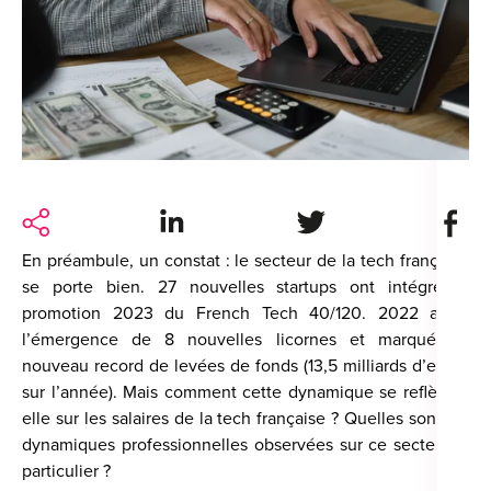
For
For
Alt
Alt
Alt
Share on LinkedIn
Share on Twitter
Share 
Séc
En préambule, un constat : le secteur de la tech française
Alt
se porte bien. 27 nouvelles startups ont intégré la
promotion 2023 du French Tech 40/120. 2022 a vu
Cat
l’émergence de 8 nouvelles licornes et marqué un
Déc
nouveau record de levées de fonds (13,5 milliards d’euros
sur l’année). Mais comment cette dynamique se reflète-t-
elle sur les salaires de la tech française ? Quelles sont les
dynamiques professionnelles observées sur ce secteur si
particulier ?
For