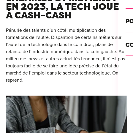
Alt
EN 2023, LA TECH JOUE
À CASH-CASH
Cou
PO
Ini
Pénurie des talents d’un côté, multiplication des
formations de l’autre. Disparition de certains métiers sur
Se 
Init
l’autel de la technologie dans le coin droit, plans de
C
Rec
relance de l’industrie numérique dans le coin gauche. Au
Cat
milieu des news et autres actualités tendance, il n’est pas
Bo
toujours facile de se faire une idée précise de l’état du
Déc
marché de l’emploi dans le secteur technologique. On
Lyo
reprend.
Ren
Nan
Ate
Lill
For
AT
Par
For
Tou
For