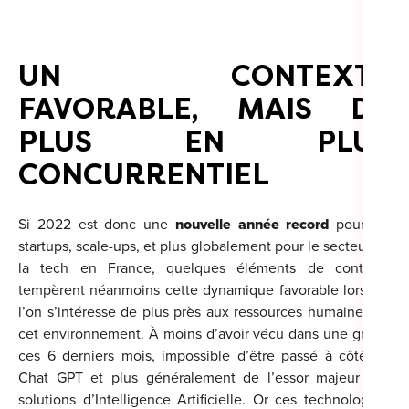
For
For
UN CONTEXTE
For
FAVORABLE, MAIS DE
PLUS EN PLUS
For
CONCURRENTIEL
Alt
Eco
Si 2022 est donc une
nouvelle année record
pour les
Alt
startups, scale-ups, et plus globalement pour le secteur de
la tech en France, quelques éléments de contexte
Cou
tempèrent néanmoins cette dynamique favorable lorsque
l’on s’intéresse de plus près aux ressources humaines de
Ini
cet environnement. À moins d’avoir vécu dans une grotte
ces 6 derniers mois, impossible d’être passé à côté de
Cat
Chat GPT et plus généralement de l’essor majeur des
Déc
solutions d’Intelligence Artificielle. Or ces technologies,