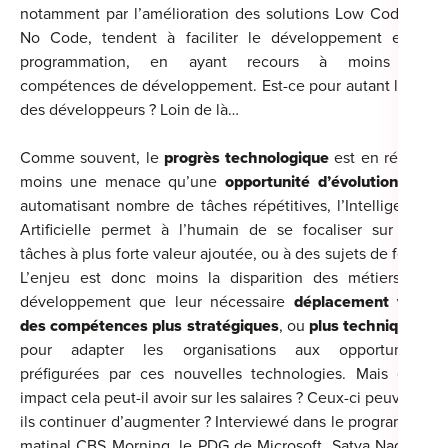
notamment par l’amélioration des solutions Low Code et
No Code, tendent à faciliter le développement et la
programmation, en ayant recours à moins de
compétences de développement. Est-ce pour autant la fin
Cou
des développeurs ? Loin de là…
Sum
Comme souvent, le
progrès technologique
est en réalité
moins une menace qu’une
opportunité d’évolution
. En
automatisant nombre de tâches répétitives, l’Intelligence
Artificielle permet à l’humain de se focaliser sur des
tâches à plus forte valeur ajoutée, ou à des sujets de fond.
L’enjeu est donc moins la disparition des métiers de
développement que leur nécessaire
déplacement vers
des compétences plus stratégiques
, ou
plus techniques
,
pour adapter les organisations aux opportunités
préfigurées par ces nouvelles technologies. Mais quel
impact cela peut-il avoir sur les salaires ? Ceux-ci peuvent-
ils continuer d’augmenter ? Interviewé dans le programme
matinal CBS Morning, le PDG de Microsoft, Satya Nadella