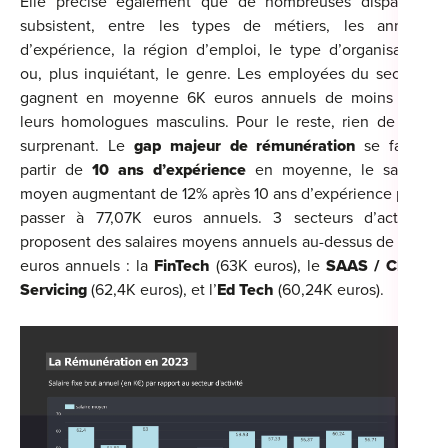
Elle précise également que de nombreuses disparités
subsistent, entre les types de métiers, les années
d’expérience, la région d’emploi, le type d’organisation
ou, plus inquiétant, le genre. Les employées du secteur
gagnent en moyenne 6K euros annuels de moins que
leurs homologues masculins. Pour le reste, rien de très
surprenant. Le
gap majeur de rémunération
se fait à
partir de
10 ans d’expérience
en moyenne, le salaire
moyen augmentant de 12% après 10 ans d’expérience pour
passer à 77,07K euros annuels. 3 secteurs d’activité
proposent des salaires moyens annuels au-dessus de 60K
euros annuels : la
FinTech
(63K euros), le
SAAS / Cloud
Servicing
(62,4K euros), et l’
Ed Tech
(60,24K euros).