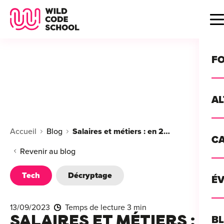
Wild Code School Header Logo
B
F
A
For
Accueil
Blog
Salaires et métiers : en 2023, la tech joue à cash-cash
C
GU
For
Revenir au blog
?
For
Tech
Décryptage
Déc
É
For
vou
CA
de 
13/09/2023
Temps de lecture 3 min
Étu
Alt
SALAIRES ET MÉTIERS :
B
T
con