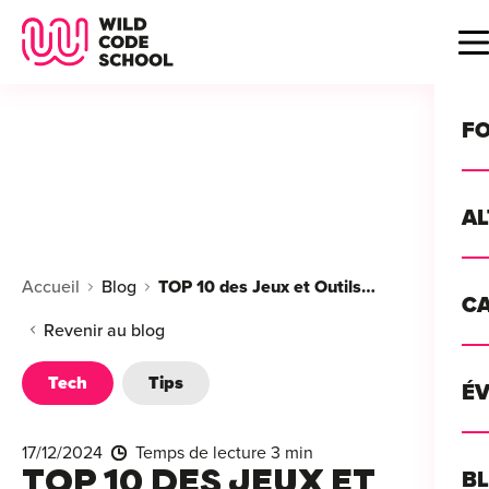
Wild Code School Header Logo
B
F
A
For
Accueil
Blog
TOP 10 des Jeux et Outils Ludiques pour Développer vos Compétences Tech
C
GU
For
Revenir au blog
?
For
Tech
Tips
Déc
É
For
vou
CA
de 
17/12/2024
Temps de lecture 3 min
Étu
Alt
TOP 10 DES JEUX ET
B
T
con