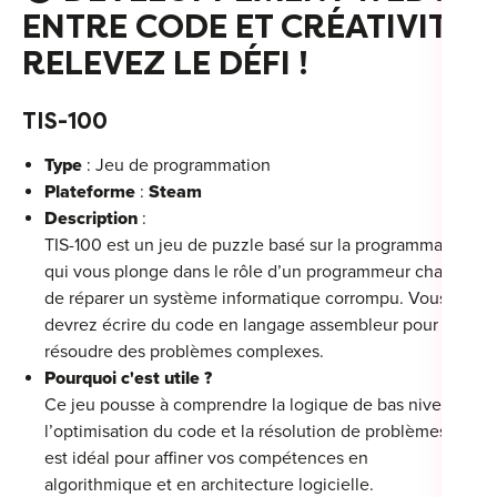
ENTRE CODE ET CRÉATIVITÉ,
For
RELEVEZ LE DÉFI !
For
TIS-100
For
Type
: Jeu de programmation
For
Plateforme
:
Steam
Description
:
Alt
TIS-100 est un jeu de puzzle basé sur la programmation
Eco
qui vous plonge dans le rôle d’un programmeur chargé
Alt
de réparer un système informatique corrompu. Vous
devrez écrire du code en langage assembleur pour
Cou
résoudre des problèmes complexes.
Pourquoi c'est utile ?
Ini
Ce jeu pousse à comprendre la logique de bas niveau,
l’optimisation du code et la résolution de problèmes. Il
Cat
est idéal pour affiner vos compétences en
algorithmique et en architecture logicielle.
Déc