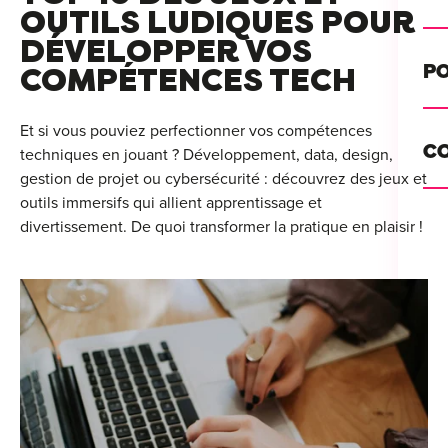
Alt
OUTILS LUDIQUES POUR
DÉVELOPPER VOS
Cou
PO
COMPÉTENCES TECH
Ini
Se 
Et si vous pouviez perfectionner vos compétences
Init
C
techniques en jouant ? Développement, data, design,
Rec
gestion de projet ou cybersécurité : découvrez des jeux et
Cat
outils immersifs qui allient apprentissage et
Bo
divertissement. De quoi transformer la pratique en plaisir !
Déc
Lyo
Ren
Nan
Ate
Lill
For
AT
Par
For
Tou
For