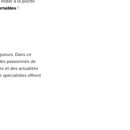
rester à la pointe
urnables
!
queurs. Dans ce
 des passionnés de
s et des actualités
 spécialistes offrent