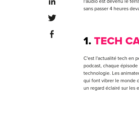
Share on LinkedIn
l'audio est devenu le terr
sans passer 4 heures dev
Share on Twitter
Share on Facebook
1.
TECH C
C'est l'actualité tech en 
podcast, chaque épisode e
technologie. Les animateu
qui font vibrer le monde 
un regard éclairé sur les