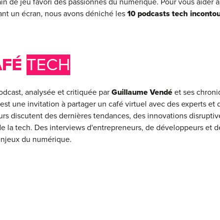
ain de jeu favori des passionnés du numérique. Pour vous aider à 
ant un écran, nous avons déniché les
10 podcasts tech inconto
AFÉ
TECH
podcast, analysée et critiquée par
Guillaume Vendé
et ses chroni
st une invitation à partager un café virtuel avec des experts et
rs discutent des dernières tendances, des innovations disruptive
de la tech. Des interviews d'entrepreneurs, de développeurs et de
 enjeux du numérique.