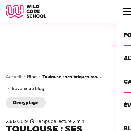
Wild Code School Header Logo
B
F
A
For
Accueil
Blog
Toulouse : ses briques roses, ses chocolatines… et son écosystème IA
C
GU
For
Revenir au blog
?
For
Décryptage
Déc
É
For
vou
CA
de 
23/12/2019
Temps de lecture 2 min
Étu
Alt
TOULOUSE : SES
B
T
con