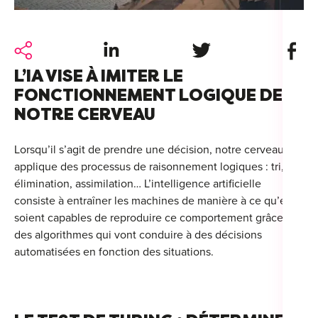
For
For
Share on LinkedIn
Share on Twitter
Share 
Alt
L’IA VISE À IMITER LE
FONCTIONNEMENT LOGIQUE DE
Alt
NOTRE CERVEAU
Alt
Séc
Lorsqu’il s’agit de prendre une décision, notre cerveau
applique des processus de raisonnement logiques : tri,
Alt
élimination, assimilation… L’intelligence artificielle
consiste à entraîner les machines de manière à ce qu’elles
Cat
soient capables de reproduire ce comportement grâce à
Déc
des algorithmes qui vont conduire à des décisions
automatisées en fonction des situations.
For