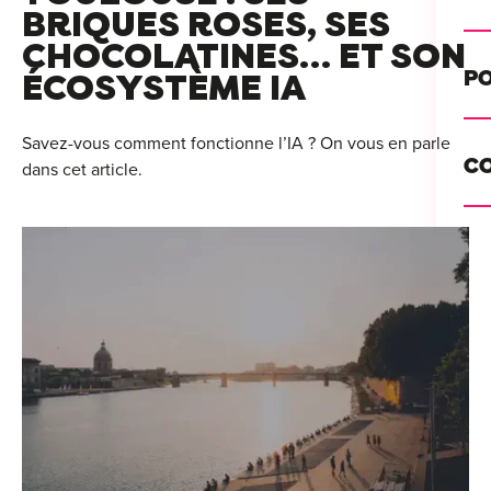
Alt
BRIQUES ROSES, SES
CHOCOLATINES… ET SON
Cou
PO
ÉCOSYSTÈME IA
Ini
Se 
Savez-vous comment fonctionne l’IA ? On vous en parle
Init
C
dans cet article.
Rec
Cat
Bo
Déc
Lyo
Ren
Nan
Ate
Lill
For
AT
Par
For
Tou
For