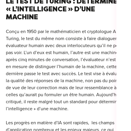
LE TEST DE TURING : DÉTERMINER
« L’INTELLIGENCE » D’UNE
For
MACHINE
For
Conçu en 1950 par le mathématicien et cryptologue Alan
For
Turing, le test du même nom consiste à faire dialoguer un
évaluateur humain avec deux interlocuteurs qu’il ne peut
For
pas voir. L’un d’eux est humain, l’autre est une machine. Si
Alt
après cinq minutes de conversation, l’évaluateur n’est pas
Eco
en mesure de distinguer l’humain de la machine, cette
dernière passe le test avec succès. Le test vise à évaluer
Alt
la qualité des réponses de la machine, non pas du point
de vue de leur correction mais de leur ressemblance à
Cou
celles qu’aurait pu formuler un être humain. Aujourd’hui
critiqué, il reste malgré tout un standard pour déterminer «
Ini
l’intelligence » d’une machine.
Cat
Les progrès en matière d’IA sont rapides, les champs
Déc
d’application nombreux et les enjeux majeurs, ce qui