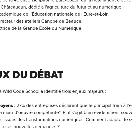
é de la 4e circonscription d’Eure-et-Loir qui a notamment créé 
Châteaudun, dédié à l'agriculture du futur et au numérique.
académique de l’
Éducation nationale de l'Eure-et-Loir
.
irecteur des
ateliers Canopé de Beauce
.
ctrice de la
Grande Ecole du Numérique
.
UX DU DÉBAT
a Wild Code School a identifié trois enjeux majeurs :
itoyens
: 27% des entreprises déclarent que le principal frein à l
e la main-d’oeuvre compétente”. Et il s’agit bien évidemment souv
 issues des transformations numériques. Comment adapter le sy
x à ces nouvelles demandes ?