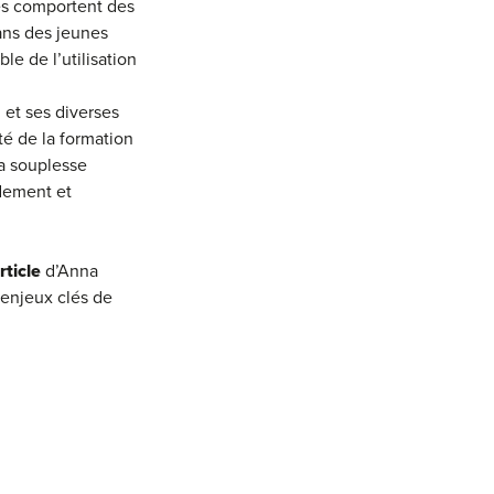
ues comportent des
ans des jeunes
e de l’utilisation
 et ses diverses
té de la formation
la souplesse
idement et
rticle
d’Anna
 enjeux clés de