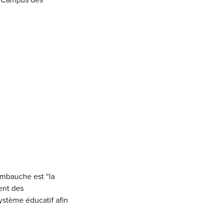
le Campus des
’embauche est “la
ent des
stème éducatif afin