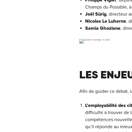
Philippe Vigier
, déput
Champs du Possible, à 
Joël Sürig
, directeur 
Nicolas Le Luherne
, d
Samia Ghozlane
, dire
LES ENJE
Afin de guider ce débat, l
L’employabilité des c
difficulté à trouver d
compétences nouvelles
qu’il réponde au mieu