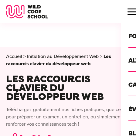
Wild Code School Header Logo
B
F
Accueil
>
Initiation au Développement Web
>
Les
A
raccourcis clavier du développeur web
LES RACCOURCIS
For
C
CLAVIER DU
GU
For
DÉVELOPPEUR WEB
?
For
Déc
É
Téléchargez gratuitement nos fiches pratiques, que ce soit
For
vou
CA
pour préparer un examen, un entretien, ou simplement
de 
renforcer vos connaissances tech !
Étu
Alt
B
T
con