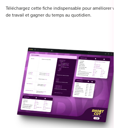
For
Téléchargez cette fiche indispensable pour améliorer votre fl
de travail et gagner du temps au quotidien.
For
Alt
Alt
Alt
Séc
Alt
Cat
Déc
For