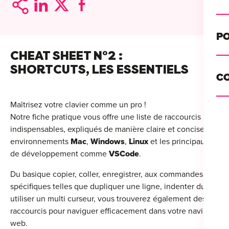
Alt
Cou
PO
Ini
CHEAT SHEET
N°2 :
Se 
SHORTCUTS, LES ESSENTIELS
Init
C
Rec
Cat
Maîtrisez votre clavier comme un pro !
Bo
Notre fiche pratique vous offre une liste de raccourcis
Déc
Lyo
indispensables, expliqués de manière claire et concise, pour 
environnements
Mac
,
Windows
,
Linux
et les principaux outil
Ren
Nan
de développement comme
VSCode
.
Ate
Lill
For
Du basique copier, coller, enregistrer, aux commandes
AT
spécifiques telles que dupliquer une ligne, indenter du code,
Par
For
utiliser un multi curseur, vous trouverez également des
Tou
raccourcis pour naviguer efficacement dans votre navigateur
For
web.