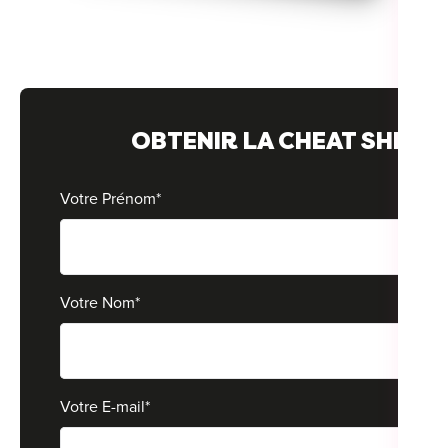
For
For
For
OBTENIR LA CHEAT SHEET
For
Alt
Votre Prénom
*
Eco
Alt
Votre Nom
*
Cou
Ini
Cat
Votre E-mail
*
Déc