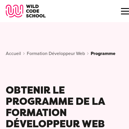
Wild Code School Header Logo
B
F
Accueil
Formation Développeur Web
Programme
A
For
C
GU
For
OBTENIR LE
?
For
PROGRAMME DE LA
Déc
É
FORMATION
For
vou
CA
de 
Étu
DÉVELOPPEUR WEB
Alt
B
T
con