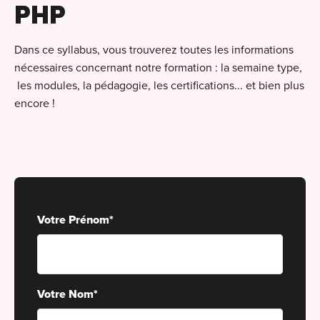
PHP
Alt
Cou
Dans ce syllabus, vous trouverez toutes les informations
PO
nécessaires concernant notre formation : la semaine type,
Ini
les modules, la pédagogie, les certifications... et bien plus
Se 
Init
encore !
C
Rec
Cat
Bo
Déc
Lyo
Ren
Nan
Votre Prénom
*
Ate
Lill
For
AT
Par
For
Tou
Votre Nom
*
For