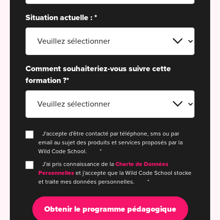
For
Situation actuelle :
*
For
For
Comment souhaiteriez-vous suivre cette
For
formation ?
*
Alt
Eco
Alt
J'accepte d'être contacté par téléphone, sms ou par
email au sujet des produits et services proposés par la
Cou
Wild Code School.
*
J'ai pris connaissance de la
Charte de Données
Ini
Personnelles
et j'accepte que la Wild Code School stocke
et traite mes données personnelles.
*
Cat
Déc