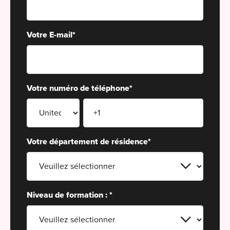
For
For
Votre E-mail
*
Alt
Alt
Votre numéro de téléphone
*
Alt
Séc
Alt
Votre département de résidence
*
Cat
Déc
Niveau de formation :
*
For