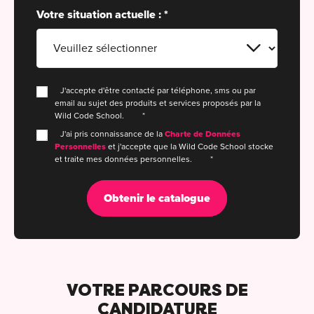
Votre situation actuelle :
*
For
For
For
J'accepte d'être contacté par téléphone, sms ou par
email au sujet des produits et services proposés par la
For
Wild Code School.
*
J'ai pris connaissance de la
Charte de Données
Alt
Personnelles
et j'accepte que la Wild Code School stocke
Eco
et traite mes données personnelles.
*
Alt
Cou
Ini
Cat
VOTRE PARCOURS DE
Déc
CANDIDATURE