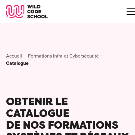
Wild Code School Header Logo
B
F
Accueil
Formations Infra et Cybersécurité
A
Catalogue
For
C
GU
For
?
OBTENIR LE
For
Déc
É
CATALOGUE
For
vou
CA
DE NOS FORMATIONS
de 
Étu
Alt
B
T
con