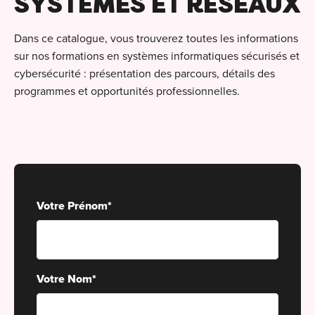
SYSTÈMES ET RÉSEAUX
Alt
Dans ce catalogue, vous trouverez toutes les informations
Cou
PO
sur nos formations en systèmes informatiques sécurisés et
Ini
cybersécurité : présentation des parcours, détails des
Se 
programmes et opportunités professionnelles.
Init
C
Rec
Cat
Bo
Déc
Lyo
Ren
Nan
Votre Prénom
*
Ate
Lill
For
AT
Par
For
Votre Nom
*
Tou
For