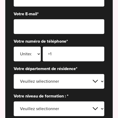
For
Votre E-mail
*
For
Alt
Alt
Votre numéro de téléphone
*
Alt
Séc
Alt
Votre département de résidence
*
Cat
Déc
Votre niveau de formation :
*
For