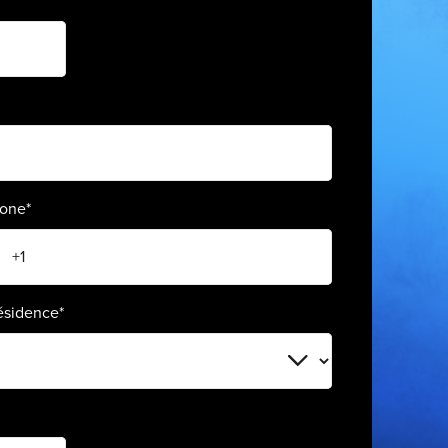
hone
*
ésidence
*