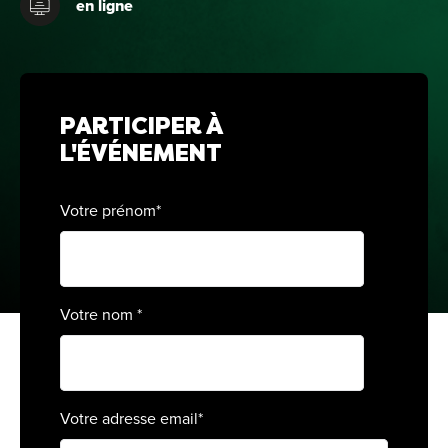
en ligne
For
For
Alt
PARTICIPER À
Alt
L'ÉVÉNEMENT
Alt
Séc
Votre prénom
*
Alt
Cat
Votre nom
*
Déc
Votre adresse email
*
For