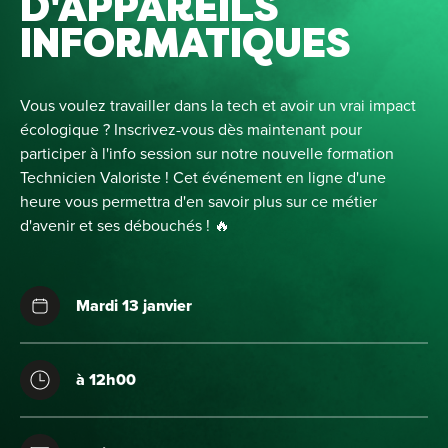
D'APPAREILS
Alt
INFORMATIQUES
Cou
PO
Ini
Vous voulez travailler dans la tech et avoir un vrai impact
Se 
écologique ? Inscrivez-vous dès maintenant pour
Init
C
participer à l'info session sur notre nouvelle formation
Rec
Technicien Valoriste ! Cet événement en ligne d'une
Cat
heure vous permettra d'en savoir plus sur ce métier
Bo
d'avenir et ses débouchés ! 🔥
Déc
Lyo
Ren
Nan
Mardi 13 janvier
Ate
Lill
For
AT
Par
For
à 12h00
Tou
For