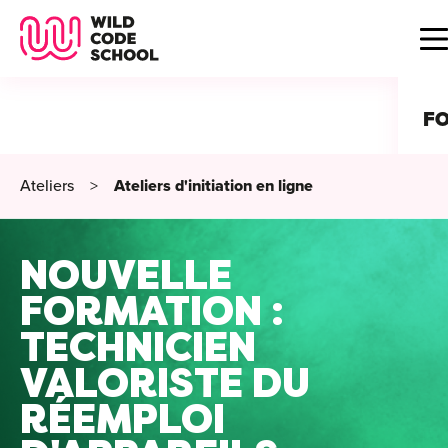
Wild Code School Header Logo
B
F
Ateliers
>
Ateliers d'initiation en ligne
A
For
NOUVELLE
C
GU
For
FORMATION :
?
For
TECHNICIEN
Déc
É
VALORISTE DU
For
vou
CA
de 
RÉEMPLOI
Étu
Alt
B
T
con