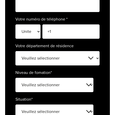
For
For
Votre numéro de téléphone
*
For
For
Votre département de résidence
Alt
Eco
Alt
Niveau de fomation
*
Cou
Ini
Situation
*
Cat
Déc