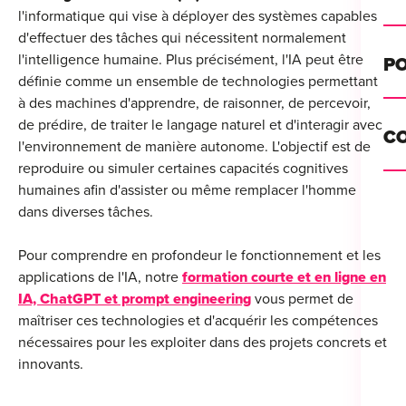
Alt
l'informatique qui vise à déployer des systèmes capables
d'effectuer des tâches qui nécessitent normalement
Cou
l'intelligence humaine. Plus précisément, l'IA peut être
PO
définie comme un ensemble de technologies permettant
Ini
à des machines d'apprendre, de raisonner, de percevoir,
Se 
de prédire, de traiter le langage naturel et d'interagir avec
Init
C
l'environnement de manière autonome. L'objectif est de
Rec
reproduire ou simuler certaines capacités cognitives
Cat
humaines afin d'assister ou même remplacer l'homme
Bo
Déc
dans diverses tâches.
Lyo
Pour comprendre en profondeur le fonctionnement et les
Ren
Nan
applications de l'IA, notre
formation courte et en ligne en
Ate
IA, ChatGPT et prompt engineering
vous permet de
Lill
For
maîtriser ces technologies et d'acquérir les compétences
AT
Par
For
nécessaires pour les exploiter dans des projets concrets et
innovants.
Tou
For