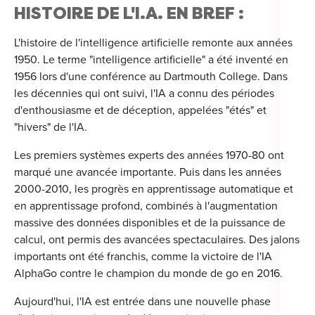
For
HISTOIRE DE L'I.A. EN BREF :
For
L'histoire de l'intelligence artificielle remonte aux années
1950. Le terme "intelligence artificielle" a été inventé en
Alt
1956 lors d'une conférence au Dartmouth College. Dans
les décennies qui ont suivi, l'IA a connu des périodes
Alt
d'enthousiasme et de déception, appelées "étés" et
Alt
"hivers" de l'IA.
Séc
Les premiers systèmes experts des années 1970-80 ont
Alt
marqué une avancée importante. Puis dans les années
2000-2010, les progrès en apprentissage automatique et
Cat
en apprentissage profond, combinés à l'augmentation
massive des données disponibles et de la puissance de
Déc
calcul, ont permis des avancées spectaculaires. Des jalons
importants ont été franchis, comme la victoire de l'IA
AlphaGo contre le champion du monde de go en 2016.
Aujourd'hui, l'IA est entrée dans une nouvelle phase
For