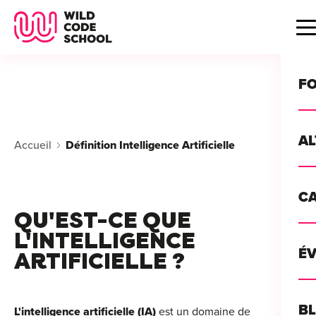
Wild Code School Header Logo
B
F
A
Accueil
Définition Intelligence Artificielle
For
C
GU
For
QU'EST-CE QUE
?
L'INTELLIGENCE
For
Déc
É
ARTIFICIELLE ?
For
vou
CA
de 
Étu
Alt
B
L'intelligence artificielle (IA)
est un domaine de
T
con