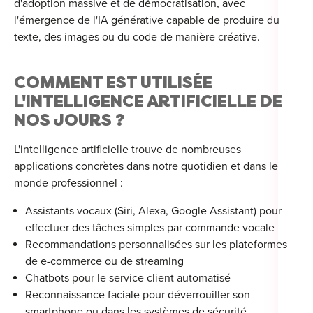
d'adoption massive et de démocratisation, avec
l'émergence de l'IA générative capable de produire du
For
texte, des images ou du code de manière créative.
For
For
COMMENT EST UTILISÉE
L'INTELLIGENCE ARTIFICIELLE DE
For
NOS JOURS ?
Alt
L'intelligence artificielle trouve de nombreuses
Eco
applications concrètes dans notre quotidien et dans le
Alt
monde professionnel :
Assistants vocaux (Siri, Alexa, Google Assistant) pour
Cou
effectuer des tâches simples par commande vocale
Ini
Recommandations personnalisées sur les plateformes
de e-commerce ou de streaming
Cat
Chatbots pour le service client automatisé
Reconnaissance faciale pour déverrouiller son
Déc
smartphone ou dans les systèmes de sécurité