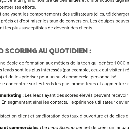
eçoivent un grand nombre de demandes et d’interactions digitales,
ntrer ses efforts.
analysent les comportements des utilisateurs (clics, téléchargem
précis et d'optimiser les taux de conversion. Les équipes peuvent
ont les plus susceptibles de devenir des clients.
AD SCORING AU QUOTIDIEN :
ne école de formation aux métiers de la tech qui génère 1 000 
leads sont les plus intéressés (par exemple, ceux qui visitent 
) et de les prioriser pour un suivi commercial personnalisé.
se concentrer sur les leads les plus prometteurs et augmenter s
marketing :
Les leads ayant des scores élevés peuvent recevoir 
 En segmentant ainsi les contacts, l'expérience utilisateur devi
sfaction client et amélioration des taux d’ouverture et de clics
g et commerciales :
Le
Lead Scoring
permet de créer un langa