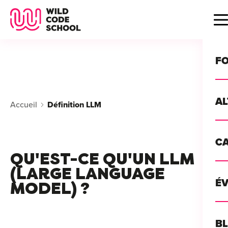
Wild Code School Header Logo
B
F
A
Accueil
Définition LLM
For
C
GU
For
QU'EST-CE QU'UN LLM
?
(LARGE LANGUAGE
For
Déc
É
MODEL) ?
For
vou
CA
de 
Étu
Alt
B
T
con