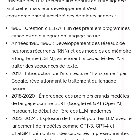
L'histoire des LLM remonte aux débuts de l'intelligence
For
artificielle, mais leur développement s'est
considérablement accéléré ces dernières années :
For
1966 : Création d'ELIZA, l'un des premiers programmes
Alt
capables de dialoguer en langage naturel.
Alt
Années 1980-1990 : Développement des réseaux de
neurones récurrents (RNN) et des modèles de mémoire
Alt
à long terme (LSTM), améliorant la capacité des IA à
Séc
traiter des séquences de texte.
2017 : Introduction de l'architecture "Transformer" par
Alt
Google, révolutionnant le traitement du langage
naturel.
Cat
2018-2020 : Émergence des premiers grands modèles
Déc
de langage comme BERT (Google) et GPT (OpenAI),
marquant le début de l'ère des LLM modernes.
2022-2024 : Explosion de l'intérêt pour les LLM avec le
lancement de modèles comme GPT-3, GPT-4 et
ChatGPT, démontrant des capacités impressionnantes
For