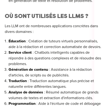
en génération de texte et résolution de problèmes.
For
OÙ SONT UTILISÉS LES LLMS ?
For
For
Les LLM ont de nombreuses applications concrètes dans
divers domaines :
For
Éducation
: Création de tuteurs virtuels personnalisés,
Alt
aide à la rédaction et correction automatisée de devoirs.
Eco
Service client
: Chatbots intelligents capables de
répondre à des questions complexes et de résoudre des
Alt
problèmes.
Génération de contenu
: Assistance à la rédaction
Cou
d'articles, de scripts ou de publicités.
Traduction
: Traduction automatique plus précise et
Ini
naturelle entre différentes langues.
Analyse de données
: Résumé automatique de grands
Cat
volumes de textes et extraction d'informations clés.
Déc
Programmation
: Aide à l'écriture de code et débogage