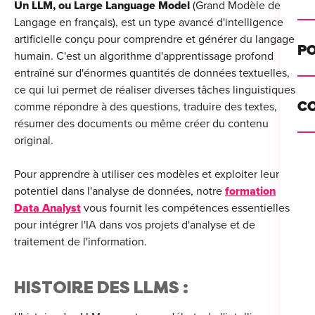
Un LLM, ou Large Language Model
(Grand Modèle de
Alt
Langage en français), est un type avancé d'intelligence
artificielle conçu pour comprendre et générer du langage
Cou
PO
humain. C'est un algorithme d'apprentissage profond
Ini
entraîné sur d'énormes quantités de données textuelles,
Se 
ce qui lui permet de réaliser diverses tâches linguistiques
Init
C
comme répondre à des questions, traduire des textes,
Rec
résumer des documents ou même créer du contenu
Cat
original.
Bo
Déc
Pour apprendre à utiliser ces modèles et exploiter leur
Lyo
potentiel dans l'analyse de données, notre
formation
Ren
Nan
Data Analyst
vous fournit les compétences essentielles
pour intégrer l'IA dans vos projets d'analyse et de
Ate
Lill
For
traitement de l'information.
AT
Par
For
HISTOIRE DES LLMS :
Tou
For