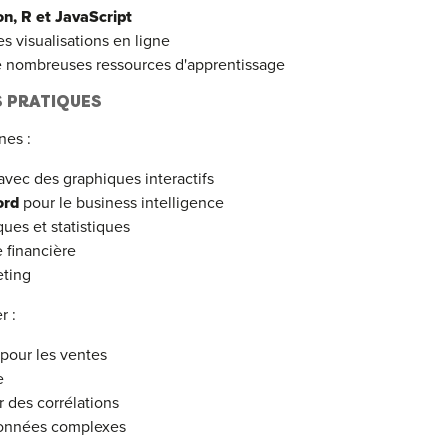
n, R et JavaScript
es visualisations en ligne
 nombreuses ressources d'apprentissage
S PRATIQUES
nes :
avec des graphiques interactifs
ord
pour le business intelligence
ques et statistiques
e financière
ting
r :
 pour les ventes
e
 des corrélations
onnées complexes