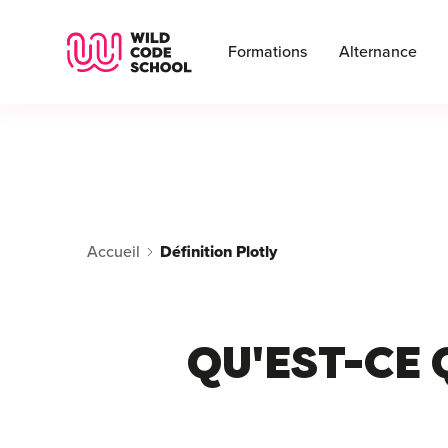
Wild Code School Header Logo
Formations
Alternance
Accueil
Définition Plotly
QU'EST-CE 