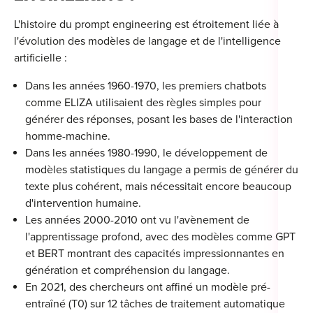
For
L'histoire du prompt engineering est étroitement liée à
For
l'évolution des modèles de langage et de l'intelligence
artificielle :
Alt
Dans les années 1960-1970, les premiers chatbots
Alt
comme ELIZA utilisaient des règles simples pour
générer des réponses, posant les bases de l'interaction
Alt
homme-machine.
Séc
Dans les années 1980-1990, le développement de
Alt
modèles statistiques du langage a permis de générer du
texte plus cohérent, mais nécessitait encore beaucoup
Cat
d'intervention humaine.
Les années 2000-2010 ont vu l'avènement de
Déc
l'apprentissage profond, avec des modèles comme GPT
et BERT montrant des capacités impressionnantes en
génération et compréhension du langage.
En 2021, des chercheurs ont affiné un modèle pré-
entraîné (T0) sur 12 tâches de traitement automatique
For