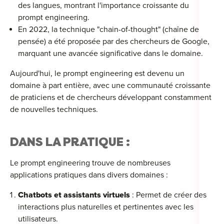
des langues, montrant l'importance croissante du
For
prompt engineering.
En 2022, la technique "chain-of-thought" (chaîne de
For
pensée) a été proposée par des chercheurs de Google,
marquant une avancée significative dans le domaine.
For
Aujourd'hui, le prompt engineering est devenu un
For
domaine à part entière, avec une communauté croissante
de praticiens et de chercheurs développant constamment
Alt
de nouvelles techniques.
Eco
Alt
DANS LA PRATIQUE :
Cou
Le prompt engineering trouve de nombreuses
Ini
applications pratiques dans divers domaines :
Chatbots et assistants virtuels
: Permet de créer des
Cat
interactions plus naturelles et pertinentes avec les
Déc
utilisateurs.