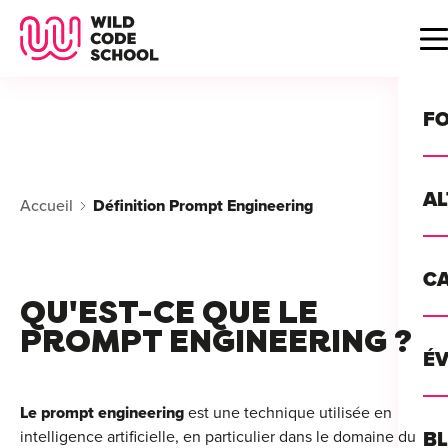
Wild Code School Header Logo
B
F
A
Accueil
Définition Prompt Engineering
For
C
GU
For
QU'EST-CE QUE LE
?
PROMPT ENGINEERING ?
For
Déc
É
For
vou
CA
de 
Le prompt engineering
est une technique utilisée en
Étu
Alt
intelligence artificielle, en particulier dans le domaine du
B
T
con