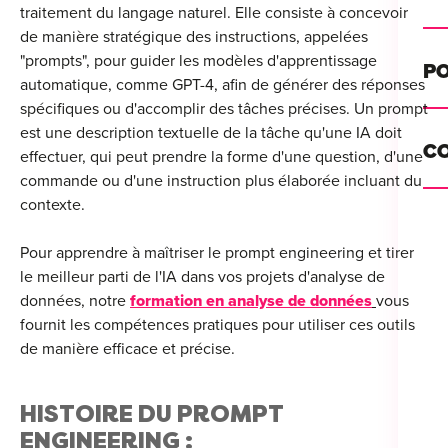
traitement du langage naturel. Elle consiste à concevoir
Alt
de manière stratégique des instructions, appelées
"prompts", pour guider les modèles d'apprentissage
Cou
PO
automatique, comme GPT-4, afin de générer des réponses
Ini
spécifiques ou d'accomplir des tâches précises. Un prompt
Se 
est une description textuelle de la tâche qu'une IA doit
Init
C
effectuer, qui peut prendre la forme d'une question, d'une
Rec
commande ou d'une instruction plus élaborée incluant du
Cat
contexte.
Bo
Déc
Lyo
Pour apprendre à maîtriser le prompt engineering et tirer
le meilleur parti de l'IA dans vos projets d'analyse de
Ren
Nan
données, notre
formation en analyse de données
vous
fournit les compétences pratiques pour utiliser ces outils
Ate
Lill
For
de manière efficace et précise.
AT
Par
For
HISTOIRE DU PROMPT
Tou
For
ENGINEERING :