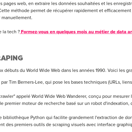
des pages web, en extraire les données souhaitées et les enregis
Cette méthode permet de récupérer rapidement et efficacement 
ler manuellement.
 la tech ?
Formez-vous en quelques mois au métier de data a
RAPING
ux débuts du World Wide Web dans les années 1990. Voici les gr
ar Tim Berners-Lee, qui pose les bases techniques (URLs, liens h
crawler" appelé World Wide Web Wanderer, conçu pour mesurer la
e premier moteur de recherche basé sur un robot d'indexation, q
e bibliothèque Python qui facilite grandement l'extraction de 
des premiers outils de scraping visuels avec interface graphiq