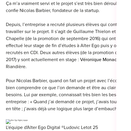
Ça m’a vraiment servi et le projet s’est très bien déroulé », n
confie Nicolas Barbier, fondateur de la startup.
Depuis, l’entreprise a recruté plusieurs élèves qui continuent
Cou
travailler sur le projet. Il s’agit de Guillaume Thielon et Quent
Chapelle (de la promotion de septembre 2016) qui ont d’abor
Sum
effectué leur stage de fin d’études à Alter Ego puis y ont été
recrutés en CDI. Deux autres élèves (de la promotion de févri
2017) y sont actuellement en stage :
Véronique Monaco
et Q
Riandière.
Pour Nicolas Barbier, quand on fait un projet avec l’école, il f
bien comprendre ce que l’on demande et être au clair sur les
besoins. Lui par exemple, connaissait très bien les besoins d
entreprise : « Quand j’ai demandé ce projet, j’avais toute la c
en tête ; j’avais déjà une logique plus large d’embauche ».
L'équipe d'Alter Ego Digital ®Ludovic Letot 25