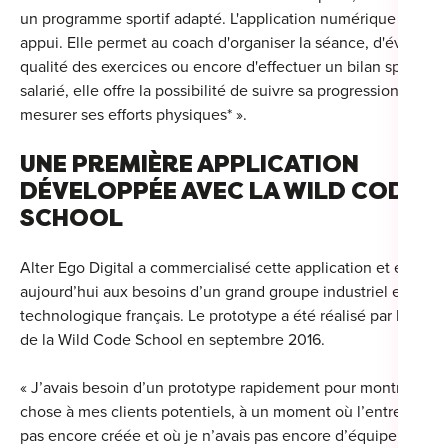
un programme sportif adapté. L'application numérique vient 
For
appui. Elle permet au coach d'organiser la séance, d'évaluer l
qualité des exercices ou encore d'effectuer un bilan sportif. P
For
salarié, elle offre la possibilité de suivre sa progression et de
For
mesurer ses efforts physiques* ».
For
UNE PREMIÈRE APPLICATION
DÉVELOPPÉE AVEC LA WILD CODE
Alt
SCHOOL
Eco
Alt
Alter Ego Digital a commercialisé cette application et elle l’a
aujourd’hui aux besoins d’un grand groupe industriel et
Cou
technologique français. Le prototype a été réalisé par les élè
de la Wild Code School en septembre 2016.
Ini
« J’avais besoin d’un prototype rapidement pour montrer que
Cat
chose à mes clients potentiels, à un moment où l’entreprise n
pas encore créée et où je n’avais pas encore d’équipe avec m
Déc