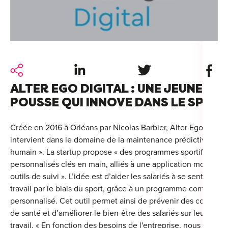
For
For
Alt
Share on LinkedIn
Share on Twitter
Share 
Alt
ALTER EGO DIGITAL : UNE JEUNE
Alt
POUSSE QUI INNOVE DANS LE SPOR
Séc
Alt
Créée en 2016 à Orléans par Nicolas Barbier, Alter Ego Digital
intervient dans le domaine de la maintenance prédictive du 
Cat
humain ». La startup propose « des programmes sportifs
personnalisés clés en main, alliés à une application mobile et
Déc
outils de suivi ». L’idée est d’aider les salariés à se sentir mie
travail par le biais du sport, grâce à un programme complète
personnalisé. Cet outil permet ainsi de prévenir des complica
de santé et d’améliorer le bien-être des salariés sur leur lieu 
For
travail. « En fonction des besoins de l'entreprise, nous élabor