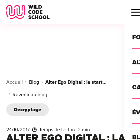
Wild Code School Header Logo
B
F
A
For
Accueil
Blog
Alter Ego Digital : la startup qui innove dans le sport
C
GU
For
Revenir au blog
?
For
Décryptage
Déc
É
For
vou
CA
de 
24/10/2017
Temps de lecture 2 min
Étu
Alt
ALTER EGO DIGITAL : LA
B
T
con