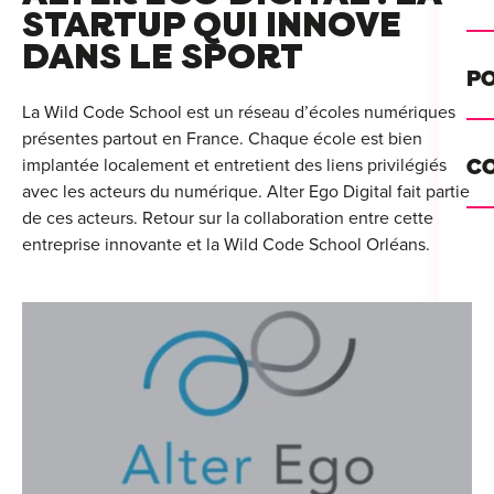
Alt
STARTUP QUI INNOVE
DANS LE SPORT
Cou
PO
Ini
La Wild Code School est un réseau d’écoles numériques
présentes partout en France. Chaque école est bien
Se 
Init
implantée localement et entretient des liens privilégiés
C
Rec
avec les acteurs du numérique. Alter Ego Digital fait partie
Cat
de ces acteurs. Retour sur la collaboration entre cette
Bo
entreprise innovante et la Wild Code School Orléans.
Déc
Lyo
Ren
Nan
Ate
Lill
For
AT
Par
For
Tou
For