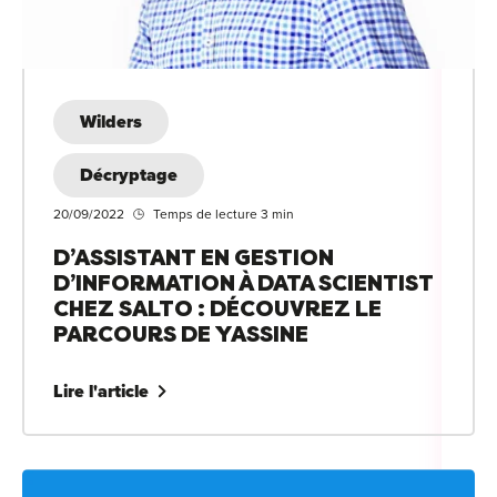
For
For
Alt
Wilders
Alt
Décryptage
Alt
20/09/2022
Temps de lecture 3 min
Séc
D’ASSISTANT EN GESTION
Alt
D’INFORMATION À DATA SCIENTIST
CHEZ SALTO : DÉCOUVREZ LE
Cat
PARCOURS DE YASSINE
Déc
Lire l'article
For