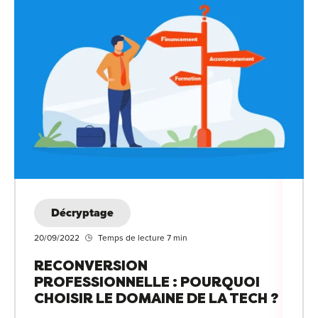
For
For
For
For
Alt
Eco
Alt
Décryptage
Cou
20/09/2022
Temps de lecture 7 min
Ini
RECONVERSION
PROFESSIONNELLE : POURQUOI
Cat
CHOISIR LE DOMAINE DE LA TECH ?
Déc