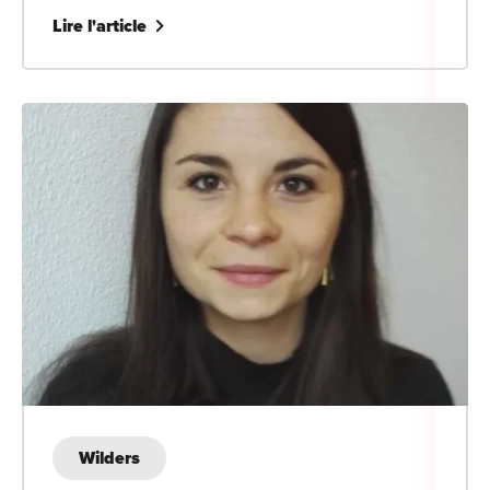
Lire l'article
Cou
Sum
Wilders