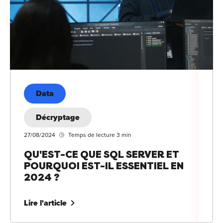
For
For
Alt
Alt
Alt
Data
Séc
Décryptage
Alt
27/08/2024
Temps de lecture 3 min
Cat
QU'EST-CE QUE SQL SERVER ET
Déc
POURQUOI EST-IL ESSENTIEL EN
2024 ?
Lire l'article
For